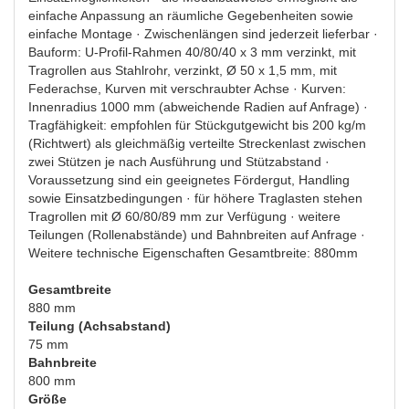
einfache Anpassung an räumliche Gegebenheiten sowie
einfache Montage · Zwischenlängen sind jederzeit lieferbar ·
Bauform: U-Profil-Rahmen 40/80/40 x 3 mm verzinkt, mit
Tragrollen aus Stahlrohr, verzinkt, Ø 50 x 1,5 mm, mit
Federachse, Kurven mit verschraubter Achse · Kurven:
Innenradius 1000 mm (abweichende Radien auf Anfrage) ·
Tragfähigkeit: empfohlen für Stückgutgewicht bis 200 kg/m
(Richtwert) als gleichmäßig verteilte Streckenlast zwischen
zwei Stützen je nach Ausführung und Stützabstand ·
Voraussetzung sind ein geeignetes Fördergut, Handling
sowie Einsatzbedingungen · für höhere Traglasten stehen
Tragrollen mit Ø 60/80/89 mm zur Verfügung · weitere
Teilungen (Rollenabstände) und Bahnbreiten auf Anfrage ·
Weitere technische Eigenschaften Gesamtbreite: 880mm
Gesamtbreite
880 mm
Teilung (Achsabstand)
75 mm
Bahnbreite
800 mm
Größe