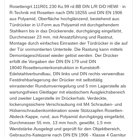
Rosettengrt.111R01.230 Ku.99 rd.BB DIN L/R D/D HEWI · in
R-Technik mit Rosetten nach DIN 18255 und DIN EN 1906
aus Polyamid, Oberfläche hochglänzend, bestehend aus:
Türdrücker in U-Form aus Polyamid mit durchgehendem
Stahlkern bis in das Drückerende, durchgängig eingefärbt,
Durchmesser 23 mm, mit Ansatzführung und Rastnut,
Montage durch einfaches Einrasten der Türdrücker in die auf
der Tür vormontierten Unterteile. Die Rastung kann mittels
Demontageschlüssel wieder gelöst werden. Der Drücker
erfüllt die Vorgaben der DIN EN 179 und DIN
18040.Rosettenunterkonstruktion in Kunststoff-
Edelstahlverbundbau, DIN links und DIN rechts verwendbar.
Festdrehbarlagerung der Drücker mit selbsttätig
einrastender Rundumverriegelung und 5 mm Lagerstelle als
wartungsfreies Gleitlager mit elastischem Ausgleichsbereich
und zweiter Lagerstelle im Drückerhals. Verdeckte,
lockerungssichere Verschraubung mit M4 Schrauben- und
Hülsenschraubenkombination sowie Stützzapfen.Rosetten-
Abdeck-Kappe, rund, aus Polyamid durchgängig eingefärbt,
Durchmesser 55 mm, 13 mm hoch, gewölbt, 1,5 mm
Wandstärke.Ausgelegt und geprüft für den Objektbereich,
Gebrauchs-Kategorie nach DIN EN 1906 - Klasse 4 Garnitur