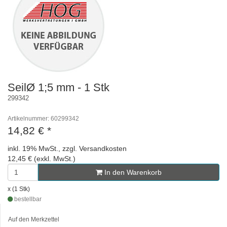
SeilØ 1;5 mm - 1 Stk
299342
Artikelnummer: 60299342
14,82 €
*
inkl. 19% MwSt., zzgl. Versandkosten
12,45 € (exkl. MwSt.)
In den Warenkorb
x (1 Stk)
bestellbar
Auf den Merkzettel