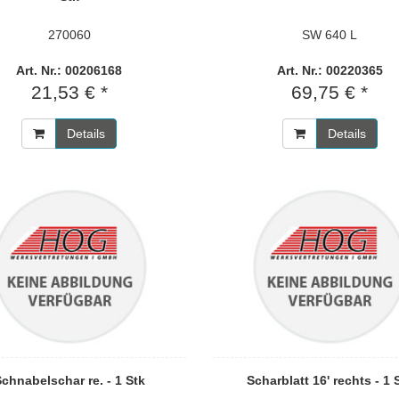
270060
SW 640 L
Art. Nr.: 00206168
Art. Nr.: 00220365
21,53 € *
69,75 € *
Details
Details
chnabelschar re. - 1 Stk
Scharblatt 16' rechts - 1 