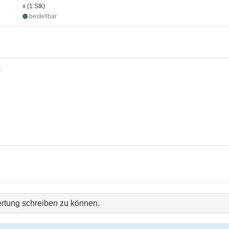
x (1 Stk)
bestellbar
R
rtung schreiben zu können.