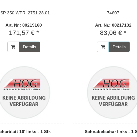
SP 350 WPR; 2751.28.01
74607
Art. Nr.: 00219160
Art. Nr.: 00217132
171,57 € *
83,06 € *
Details
Details
charblatt 16' links - 1 Stk
Schnabelschar links - 1 