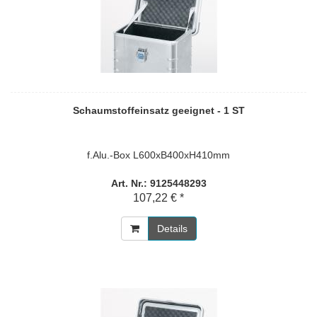
Schaumstoffeinsatz geeignet - 1 ST
f.Alu.-Box L600xB400xH410mm
Art. Nr.: 9125448293
107,22 € *
Details