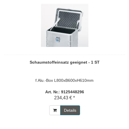
Schaumstoffeinsatz geeignet - 1 ST
f.Alu.-Box L800xB600xH610mm
Art. Nr.: 9125448296
234,43 € *
Details