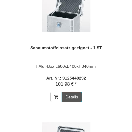
Schaumstoffeinsatz geeignet - 1 ST
f.Alu.-Box L600xB400xH340mm
Art. Nr.: 9125448292
101,98 € *
Details