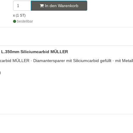
In den Warenkorb
x (1 ST)
bestellbar
mm L.350mm Siliciumcarbid MÜLLER
rbid MÜLLER · Diamantersparer mit Siliciumcarbid gefüllt · mit Metall
)