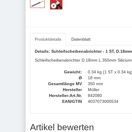
Produktdetails
Datenblatt
Details: Schleifscheibenabrichter - 1 ST, D.18
Schleifscheibenabrichter D.18mm L.350mm Siliciumca
Gewicht:
0.34 kg (1 ST x 0.34 kg
Ø
18 mm
Gesamtlänge MV
350 mm
Hersteller
Müller
Hersteller-Art.Nr.
842080
EAN/GTIN
4037073000534
Artikel bewerten