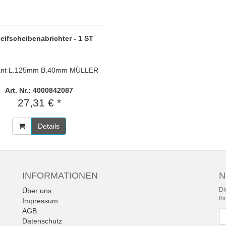
eifscheibenabrichter - 1 ST
ant L.125mm B.40mm MÜLLER
Art. Nr.: 4000842087
27,31 € *
Details
INFORMATIONEN
N
Di
Über uns
Ih
Impressum
AGB
Ne
Datenschutz