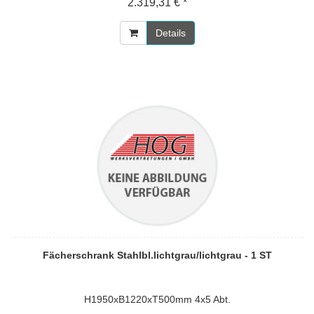
2.319,31 € *
Details
Fächerschrank Stahlbl.lichtgrau/lichtgrau - 1 ST
H1950xB1220xT500mm 4x5 Abt.