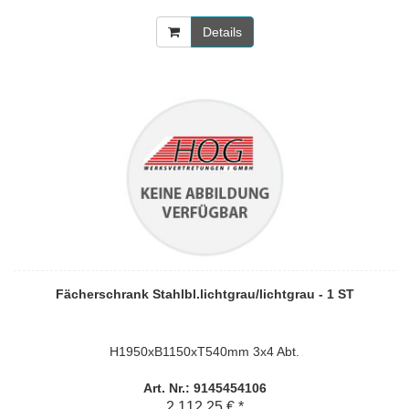
Details
Fächerschrank Stahlbl.lichtgrau/lichtgrau - 1 ST
H1950xB1150xT540mm 3x4 Abt.
Art. Nr.: 9145454106
2.112,25 € *