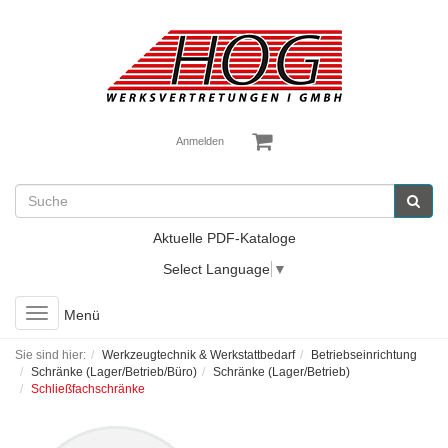
Anmelden
Aktuelle PDF-Kataloge
Select Language
▼
Toggle
Menü
navigation
Sie sind hier:
Werkzeugtechnik & Werkstattbedarf
Betriebseinrichtung
Schränke (Lager/Betrieb/Büro)
Schränke (Lager/Betrieb)
Schließfachschränke