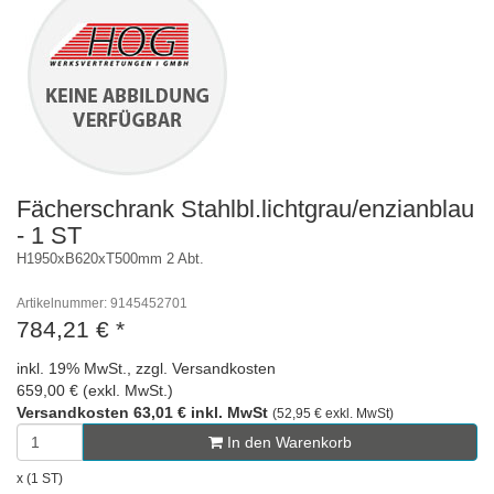
Fächerschrank Stahlbl.lichtgrau/enzianblau
- 1 ST
H1950xB620xT500mm 2 Abt.
Artikelnummer: 9145452701
784,21 €
*
inkl. 19% MwSt., zzgl. Versandkosten
659,00 € (exkl. MwSt.)
Versandkosten 63,01 € inkl. MwSt
(52,95 € exkl. MwSt)
In den Warenkorb
x (1 ST)