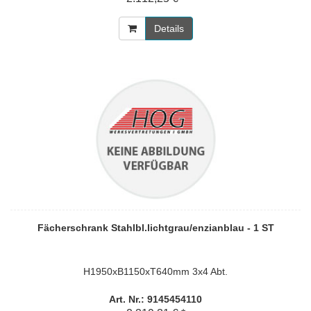
Details
Fächerschrank Stahlbl.lichtgrau/enzianblau - 1 ST
H1950xB1150xT640mm 3x4 Abt.
Art. Nr.: 9145454110