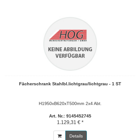
Fächerschrank Stahlbl.lichtgrau/lichtgrau - 1 ST
H1950xB620xT500mm 2x4 Abt.
Art. Nr.: 9145452745
1.129,31 € *
Details