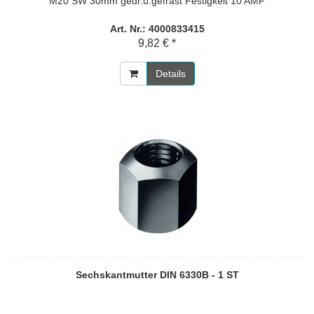
M20 SW 30mm gedr.u.gefräst Festigkeit 10 AMF
Art. Nr.: 4000833415
9,82 € *
Details
Sechskantmutter DIN 6330B - 1 ST