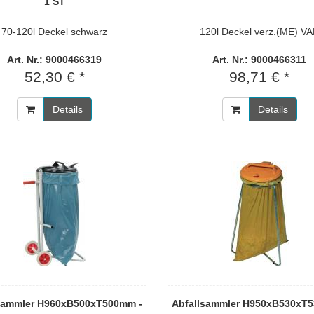
1 ST
70-120l Deckel schwarz
120l Deckel verz.(ME) V
Art. Nr.: 9000466319
Art. Nr.: 9000466311
52,30 € *
98,71 € *
Details
Details
sammler H960xB500xT500mm -
Abfallsammler H950xB530xT