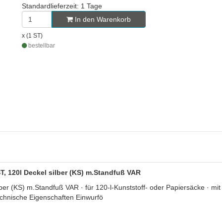
Standardlieferzeit: 1 Tage
In den Warenkorb
x (1 ST)
bestellbar
, 120l Deckel silber (KS) m.Standfuß VAR
 (KS) m.Standfuß VAR · für 120-l-Kunststoff- oder Papiersäcke · mit 
technische Eigenschaften Einwurfö