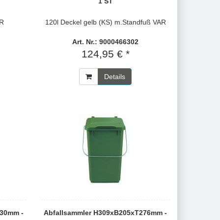
1 ST
AR
120l Deckel gelb (KS) m.Standfuß VAR
Art. Nr.: 9000466302
124,95 € *
Details
530mm -
Abfallsammler H309xB205xT276mm -