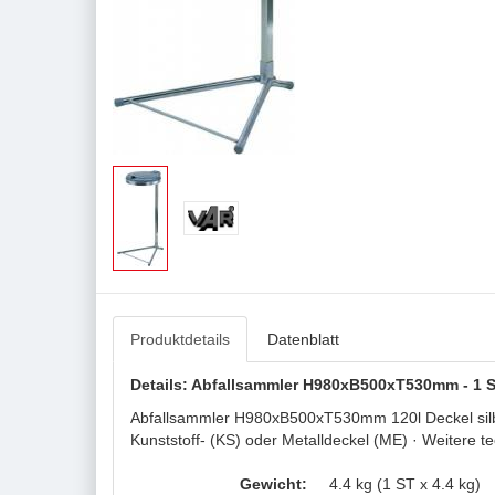
Produktdetails
Datenblatt
Details: Abfallsammler H980xB500xT530mm - 1 ST
Abfallsammler H980xB500xT530mm 120l Deckel silber
Kunststoff- (KS) oder Metalldeckel (ME) · Weitere 
Gewicht:
4.4 kg (1 ST x 4.4 kg)