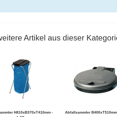
weitere Artikel aus dieser Kategori
sammler H810xB370xT410mm -
Abfallsammler B400xT510mm 