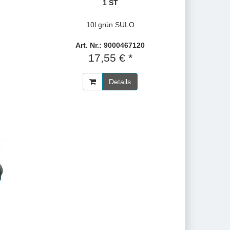
1 ST
10l grün SULO
Art. Nr.: 9000467120
17,55 € *
Details