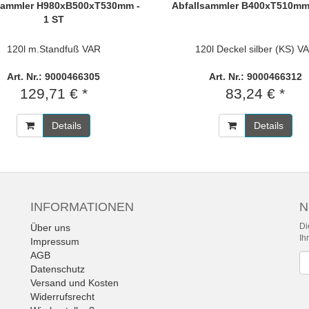
sammler H980xB500xT530mm -
Abfallsammler B400xT510mm 
1 ST
120l m.Standfuß VAR
120l Deckel silber (KS) V
Art. Nr.: 9000466305
Art. Nr.: 9000466312
129,71 € *
83,24 € *
Details
Details
INFORMATIONEN
N
Di
Über uns
Ih
Impressum
AGB
Ne
Datenschutz
Versand und Kosten
Widerrufsrecht