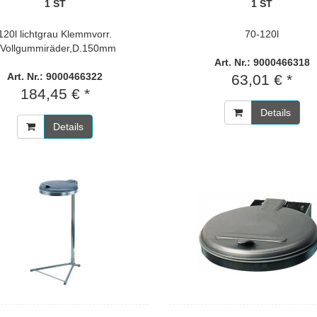
1 ST
1 ST
120l lichtgrau Klemmvorr.
70-120l
Vollgummiräder,D.150mm
Art. Nr.: 9000466318
Art. Nr.: 9000466322
63,01 € *
184,45 € *
Details
Details