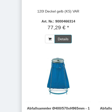
120l Deckel gelb (KS) VAR
Art. Nr.: 9000466314
77,29 € *
Details
Abfallsammler Ø400/570xH965mm - 1
Abfall