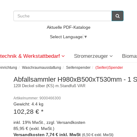
Aktuelle PDF-Kataloge
Select Language
▼
technik & Werkstattbedarf
Stromerzeuger
Bioma
einrichtung
Waschraumausstattung
Seifenspender
(Seifen)Spender
Abfallsammler H980xB500xT530mm - 1 
120l Deckel silber (KS) m.Standfuß VAR
Artikelnummer: 9000466300
Gewicht: 4.4 kg
102,28 €
*
inkl. 19% MwSt., zzgl. Versandkosten
85,95 € (exkl. MwSt.)
Versandkosten 7,74 € inkl. MwSt
(6,50 € exkl. MwSt)