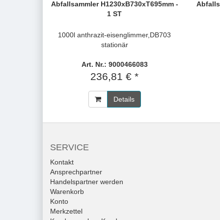
Abfallsammler H1230xB730xT695mm -
Abfall
1 ST
1000l anthrazit-eisenglimmer,DB703
stationär
Art. Nr.: 9000466083
236,81 € *
Details
SERVICE
Kontakt
Ansprechpartner
Handelspartner werden
Warenkorb
Konto
Merkzettel