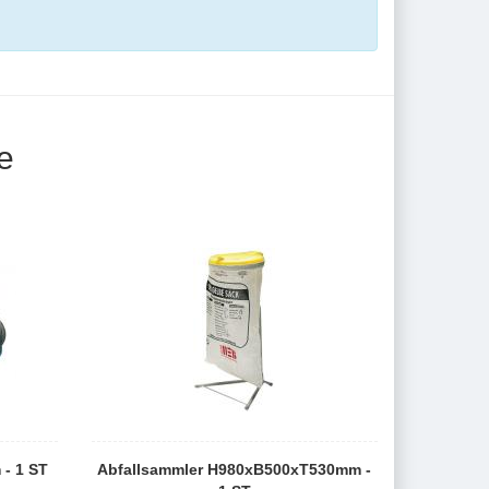
e
- 1 ST
Abfallsammler H980xB500xT530mm -