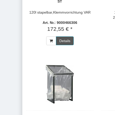
ST
120l stapelbar,Klemmvorrichtung VAR
2
Art. Nr.: 9000466306
172,55 € *
Details