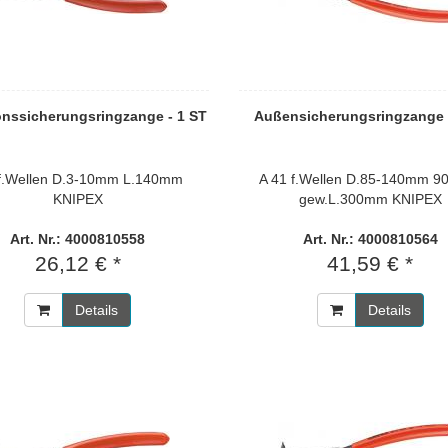
onssicherungsringzange - 1 ST
Außensicherungsringzange 
 f.Wellen D.3-10mm L.140mm
A 41 f.Wellen D.85-140mm 9
KNIPEX
gew.L.300mm KNIPEX
Art. Nr.: 4000810558
Art. Nr.: 4000810564
26,12 € *
41,59 € *
Details
Details