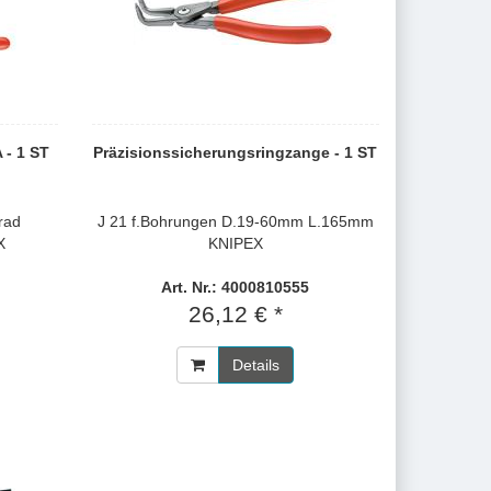
 - 1 ST
Präzisionssicherungsringzange - 1 ST
rad
J 21 f.Bohrungen D.19-60mm L.165mm
X
KNIPEX
Art. Nr.: 4000810555
26,12 € *
Details