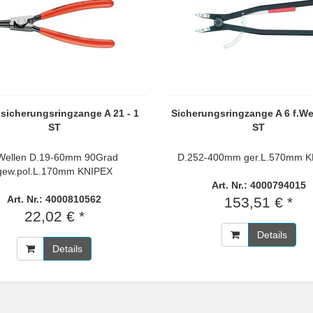
sicherungsringzange A 21 - 1
Sicherungsringzange A 6 f.Wel
ST
ST
.Wellen D.19-60mm 90Grad
D.252-400mm ger.L.570mm K
gew.pol.L.170mm KNIPEX
Art. Nr.: 4000794015
Art. Nr.: 4000810562
153,51 € *
22,02 € *
Details
Details