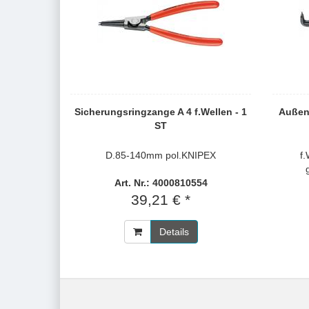
Sicherungsringzange A 4 f.Wellen - 1
Außen
ST
D.85-140mm pol.KNIPEX
f
Art. Nr.: 4000810554
39,21 € *
Details