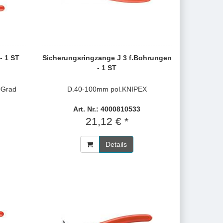
- 1 ST
Sicherungsringzange J 3 f.Bohrungen
- 1 ST
0Grad
D.40-100mm pol.KNIPEX
Art. Nr.: 4000810533
21,12 € *
Details