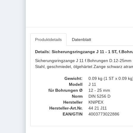
Produktdetails
Datenblatt
Details: Sicherungsringzange J 11 - 1 ST, f.Bo
Sicherungsringzange J 11 f.Bohrungen D.12-25mm po
Stahl, geschmiedet, ölgehärtet Zange schwarz atrame
Gewicht:
0.09 kg (1 ST x 0.09 kg
Modell
J 11
für Bohrungen Ø
12 - 25 mm
Norm
DIN 5256 D
Hersteller
KNIPEX
Hersteller-Art.Nr.
44 21 J11
EAN/GTIN
4003773022886