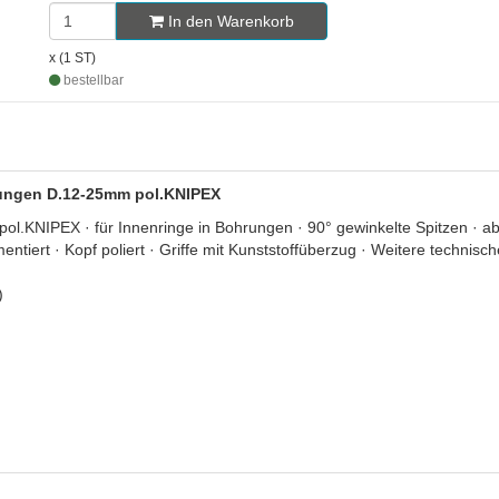
In den Warenkorb
x (1 ST)
bestellbar
hrungen D.12-25mm pol.KNIPEX
l.KNIPEX · für Innenringe in Bohrungen · 90° gewinkelte Spitzen · 
ntiert · Kopf poliert · Griffe mit Kunststoffüberzug · Weitere technisc
)