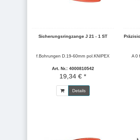
Sicherungsringzange J 21 - 1 ST
Präzisi
f.Bohrungen D.19-60mm pol.KNIPEX
A 0
Art. Nr.: 4000810542
19,34 € *
Details