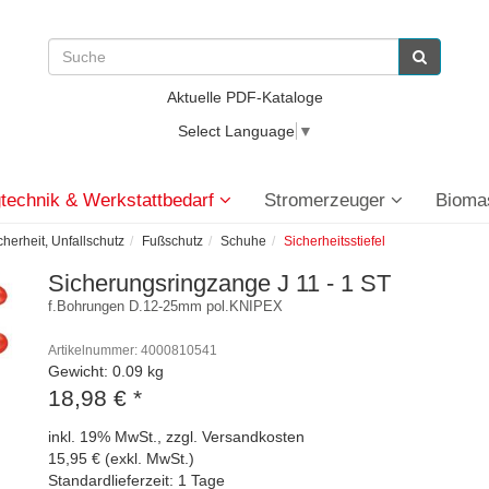
Aktuelle PDF-Kataloge
Select Language
▼
technik & Werkstattbedarf
Stromerzeuger
Bioma
cherheit, Unfallschutz
Fußschutz
Schuhe
Sicherheitsstiefel
Sicherungsringzange J 11 - 1 ST
f.Bohrungen D.12-25mm pol.KNIPEX
Artikelnummer: 4000810541
Gewicht: 0.09 kg
18,98 €
*
inkl. 19% MwSt., zzgl. Versandkosten
15,95 € (exkl. MwSt.)
Standardlieferzeit: 1 Tage