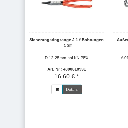
Sicherungsringzange J 1 f.Bohrungen
Außen
- 1 ST
D.12-25mm pol.KNIPEX
A 0
Art. Nr.: 4000810531
16,60 € *
Details