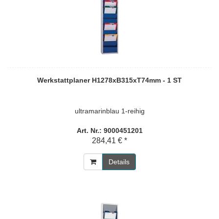
Werkstattplaner H1278xB315xT74mm - 1 ST
ultramarinblau 1-reihig
Art. Nr.: 9000451201
284,41 € *
Details