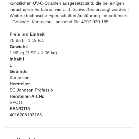
künstlichen UV-C-Strahlen ausgesetzt sind, die bei einigen
industriellen Verfahren wie z. B. Schweißen erzeugt werden ·
Weitere technische Eigenschaften Ausführung: unparfümiert
· Gebinde: Kartusche · passend für: 4707 020 185
Preis pro Einheit
75.95 L | 1,19 €/L
Gewicht:
1.06 kg (1 ST x 1.06 kg)
Inhalt l
1
Gebinde
Kartusche
Hersteller
SC Johnson Professio
Hersteller-Art.Nr.
SPC1L
EAN/GTIN
4016208103166