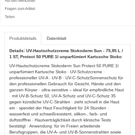
Auf den Merkzettel
Fragen zum Artikel
Teilen
Produktdetails
Datenblatt
Details: UV-Hautschutzcreme Stokoderm Sun - 75,95 L /
1 ST, Protect 50 PURE 1l unparfümiert Kartusche Stoko
UV-Hautschutzcreme Stokoderm Sun Protect 50 PURE 1l
unparfümiert Kartusche Stoko · UV-Schutzcreme ·
professioneller UV-A · UV-B · UV-C-SchutzSonnenschutz für
den professionellen Gebrauch für Gesicht, Hände und den
ganzen Körper · ultra-sensitive – ideal für empfindliche Haut
· mit UV-B-Schutz 50, UV-A-Schutz und UV-C-Schutz 35
gegen künstliche UV-C-Strahlen · zieht schnell in die Haut
ein · spendet der Haut Feuchtigkeit für 24 Stunden ·
wasserfest und schweißresistent, silikon-, farb- und
duftstofffrei · Hautverträglichkeit durch klinische Tests
bestätigt · Anwendung: für im Freien arbeitende
Berufsgruppen, die UV-A- und UV-B-Sonnenstrahlen sowie