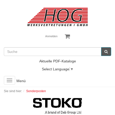
Anmelden
Aktuelle PDF-Kataloge
Select Language
▼
Toggle
Menü
navigation
Sie sind hier:
Sonderposten