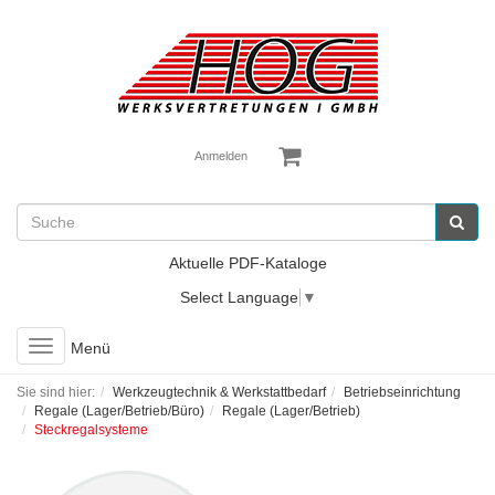
Anmelden
Aktuelle PDF-Kataloge
Select Language
▼
Toggle
Menü
navigation
Sie sind hier:
Werkzeugtechnik & Werkstattbedarf
Betriebseinrichtung
Regale (Lager/Betrieb/Büro)
Regale (Lager/Betrieb)
Steckregalsysteme