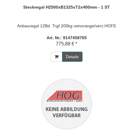
Steckregal H2500xB1325xT2x400mm - 1 ST
Anbauregal 12Bd. Trgf.200kg reinorange/verz.HOFE
Art. Nr.: 9147458765
775,88 € *
Details