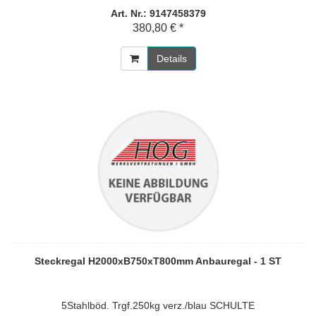
Art. Nr.: 9147458379
380,80 € *
Details
Steckregal H2000xB750xT800mm Anbauregal - 1 ST
5Stahlböd. Trgf.250kg verz./blau SCHULTE