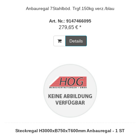
Anbauregal 7Stahlböd. Trgf.150kg verz./blau
Art. Nr.: 9147466095
279,65 € *
Details
Steckregal H3000xB750xT600mm Anbauregal - 1 ST