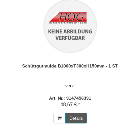
Schüttgutmulde B1000xT300xH150mm - 1 ST
verz.
Art. Nr.: 9147456391
48,67 € *
Details