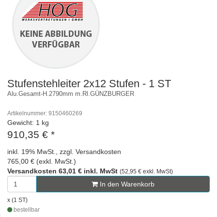
Stufenstehleiter 2x12 Stufen - 1 ST
Alu.Gesamt-H.2790mm m.Rl.GÜNZBURGER
Artikelnummer: 9150460269
Gewicht: 1 kg
910,35 €
*
inkl. 19% MwSt., zzgl. Versandkosten
765,00 € (exkl. MwSt.)
Versandkosten 63,01 € inkl. MwSt
(52,95 € exkl. MwSt)
In den Warenkorb
x (1 ST)
bestellbar