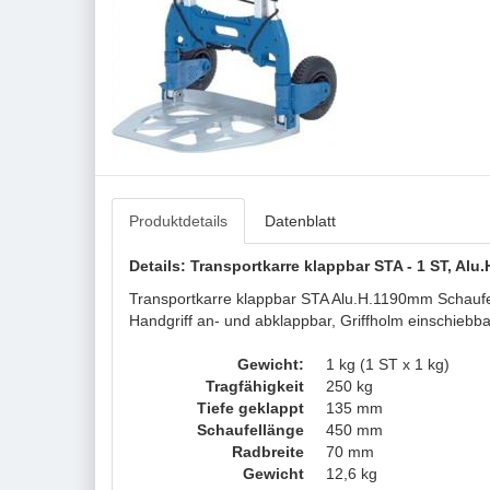
Produktdetails
Datenblatt
Details: Transportkarre klappbar STA - 1 ST, A
Transportkarre klappbar STA Alu.H.1190mm Schaufe
Handgriff an- und abklappbar, Griffholm einschiebb
Gewicht:
1 kg (1 ST x 1 kg)
Tragfähigkeit
250 kg
Tiefe geklappt
135 mm
Schaufellänge
450 mm
Radbreite
70 mm
Gewicht
12,6 kg