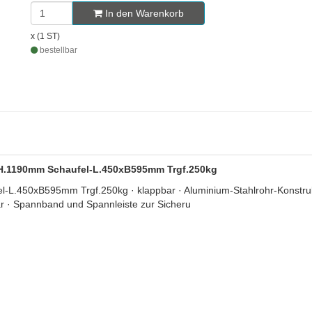
In den Warenkorb
x (1 ST)
bestellbar
lu.H.1190mm Schaufel-L.450xB595mm Trgf.250kg
l-L.450xB595mm Trgf.250kg · klappbar · Aluminium-Stahlrohr-Konstru
ar · Spannband und Spannleiste zur Sicheru