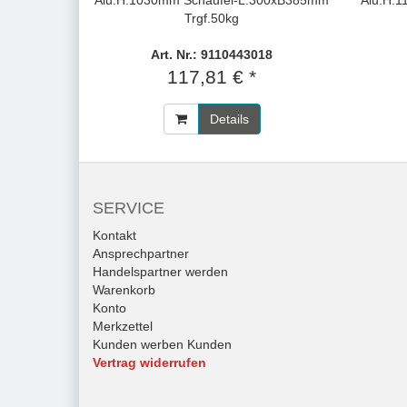
Alu.H.1030mm Schaufel-L.300xB385mm
Alu.H.
Trgf.50kg
Art. Nr.: 9110443018
117,81 € *
Details
SERVICE
Kontakt
Ansprechpartner
Handelspartner werden
Warenkorb
Konto
Merkzettel
Kunden werben Kunden
Vertrag widerrufen