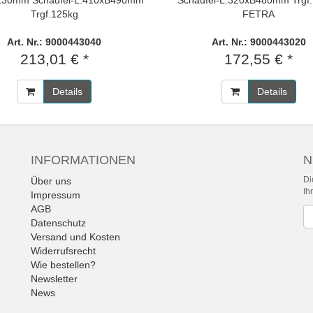
1130mm Schaufel-L.410xB490mm
Schaufel-L.320xB480mm Trgf
Trgf.125kg
FETRA
Art. Nr.: 9000443040
Art. Nr.: 9000443020
213,01 € *
172,55 € *
Details
Details
INFORMATIONEN
N
Di
Über uns
Ih
Impressum
AGB
Ne
Datenschutz
Versand und Kosten
Widerrufsrecht
Wie bestellen?
Newsletter
News