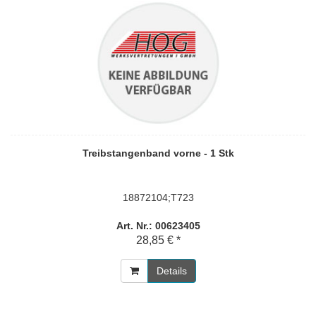
Treibstangenband vorne - 1 Stk
18872104;T723
Art. Nr.: 00623405
28,85 € *
Details