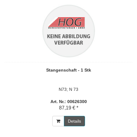
Stangenschaft - 1 Stk
N73; N 73
Art. Nr.: 00626300
87,19 € *
Details