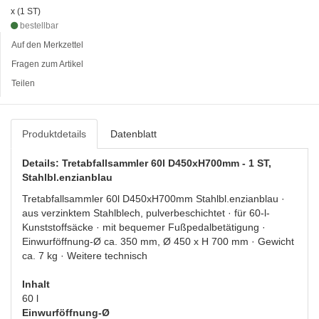
x (1 ST)
bestellbar
Auf den Merkzettel
Fragen zum Artikel
Teilen
Produktdetails
Datenblatt
Details: Tretabfallsammler 60l D450xH700mm - 1 ST,
Stahlbl.enzianblau
Tretabfallsammler 60l D450xH700mm Stahlbl.enzianblau ·
aus verzinktem Stahlblech, pulverbeschichtet · für 60-l-
Kunststoffsäcke · mit bequemer Fußpedalbetätigung ·
Einwurföffnung-Ø ca. 350 mm, Ø 450 x H 700 mm · Gewicht
ca. 7 kg · Weitere technisch
Inhalt
60 l
Einwurföffnung-Ø