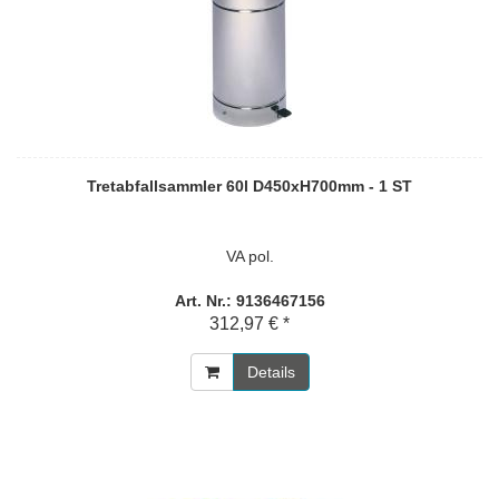
Tretabfallsammler 60l D450xH700mm - 1 ST
VA pol.
Art. Nr.: 9136467156
312,97 € *
Details