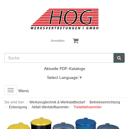
Anmelden
Aktuelle PDF-Kataloge
Select Language
▼
Toggle
Menü
navigation
Sie sind hier:
Werkzeugtechnik & Werkstattbedarf
Betriebseinrichtung
Entsorgung
Abfall-Wertstoffsammler
Tretabfallsammler