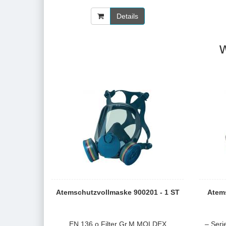
Details
Atemschutzvollmaske 900201 - 1 ST
Atem
EN 136 o.Filter Gr.M MOLDEX
– Seri