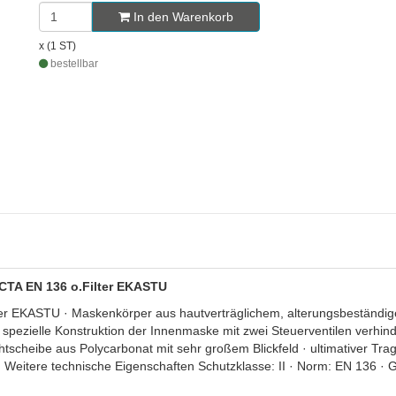
In den Warenkorb
x (1 ST)
bestellbar
ECTA EN 136 o.Filter EKASTU
r EKASTU · Maskenkörper aus hautverträglichem, alterungsbeständi
pezielle Konstruktion der Innenmaske mit zwei Steuerventilen verhind
htscheibe aus Polycarbonat mit sehr großem Blickfeld · ultimativer T
Weitere technische Eigenschaften Schutzklasse: II · Norm: EN 136 · G