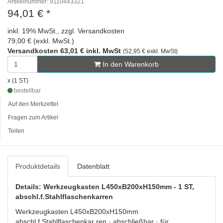
Artikelnummer: 9110443321
94,01 €
*
inkl. 19% MwSt., zzgl. Versandkosten
79,00 € (exkl. MwSt.)
Versandkosten 63,01 € inkl. MwSt
(52,95 € exkl. MwSt)
In den Warenkorb
x (1 ST)
bestellbar
Auf den Merkzettel
Fragen zum Artikel
Teilen
Produktdetails
Datenblatt
Details: Werkzeugkasten L450xB200xH150mm - 1 ST,
abschl.f.Stahlflaschenkarren
Werkzeugkasten L450xB200xH150mm
abschl.f.Stahlflaschenkar ren · abschließbar · für