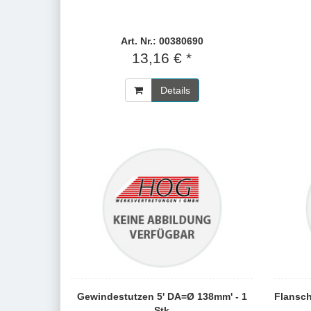
Art. Nr.: 00380690
13,16 € *
Details
Gewindestutzen 5' DA=Ø 138mm' - 1
Flansch
Stk