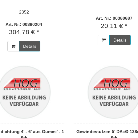
2352
Art. Nr.: 00380687
Art. Nr.: 00380204
20,11 € *
304,78 € *
Details
Details
dichtung 4' - 6' aus Gummi' - 1
Gewindestutzen 5' DA=Ø 138
Stk
Stk