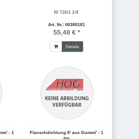
RI 726/1 1/4'
Art. Nr.: 00380181
55,48 € *
Details
mm' - 1
Flanschdichtung 8' aus Gummi' - 1
Stk