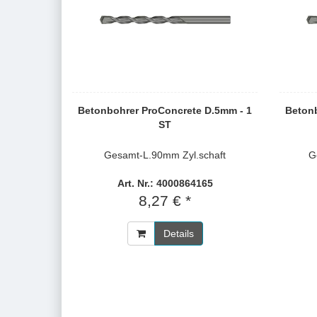
Betonbohrer ProConcrete D.5mm - 1
Betonb
ST
Gesamt-L.90mm Zyl.schaft
G
Art. Nr.: 4000864165
8,27 € *
Details