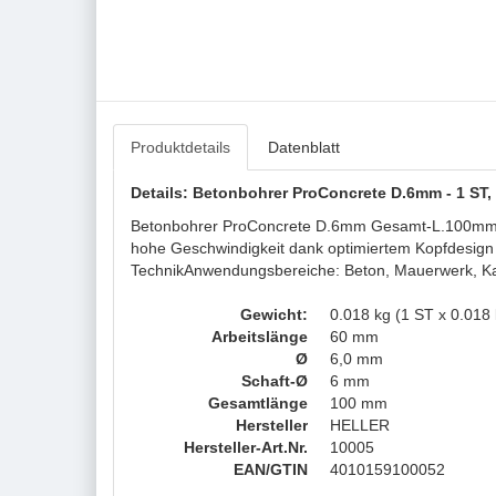
Produktdetails
Datenblatt
Details: Betonbohrer ProConcrete D.6mm - 1 ST
Betonbohrer ProConcrete D.6mm Gesamt-L.100mm Zyl.
hohe Geschwindigkeit dank optimiertem Kopfdesign 
TechnikAnwendungsbereiche: Beton, Mauerwerk, Kalk
Gewicht:
0.018 kg (1 ST x 0.018 
Arbeitslänge
60 mm
Ø
6,0 mm
Schaft-Ø
6 mm
Gesamtlänge
100 mm
Hersteller
HELLER
Hersteller-Art.Nr.
10005
EAN/GTIN
4010159100052