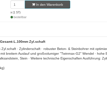
In den Warenkorb
x (1 ST)
bestellbar
, Gesamt-L.100mm Zyl.schaft
schaft · Zylinderschaft · robuster Beton- & Steinbohrer mit optimier
mit breitem Auslauf und großvolumiger "Twinmax-G2" Wendel · hohe Bru
sandstein, Stein · Weitere technische Eigenschaften Ausführung: Zyl
kg)