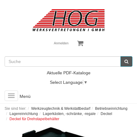
Anmelden
Aktuelle PDF-Kataloge
Select Language
▼
Toggle
Menü
navigation
Sie sind hier:
Werkzeugtechnik & Werkstattbedarf
Betriebseinrichtung
Lagereinrichtung
Lagerkästen, -schränke, -regale
Deckel
Deckel für Drehstapelbehälter