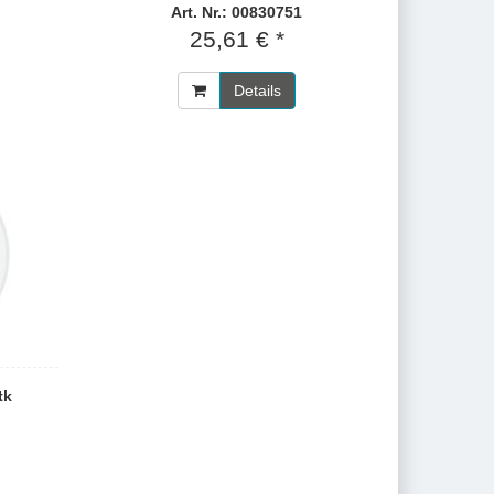
Art. Nr.: 00830751
25,61 € *
Details
tk