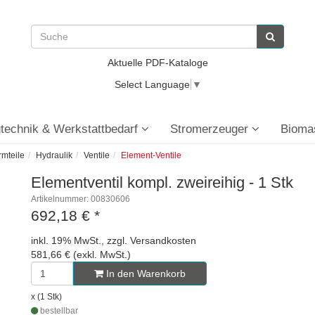
Aktuelle PDF-Kataloge
Select Language
▼
technik & Werkstattbedarf
Stromerzeuger
Bioma
rmteile
Hydraulik
Ventile
Element-Ventile
Elementventil kompl. zweireihig - 1 Stk
Artikelnummer: 00830606
692,18 €
*
inkl. 19% MwSt., zzgl. Versandkosten
581,66 € (exkl. MwSt.)
In den Warenkorb
x (1 Stk)
bestellbar