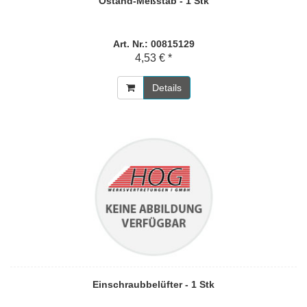
Östand-Meßstab - 1 Stk
Art. Nr.: 00815129
4,53 € *
Details
Einschraubbelüfter - 1 Stk