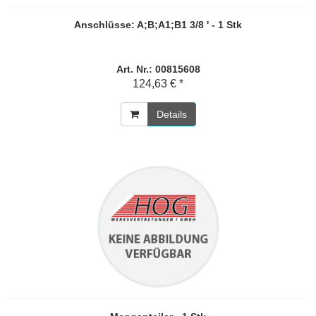
Anschlüsse: A;B;A1;B1 3/8 ' - 1 Stk
Art. Nr.: 00815608
124,63 € *
Details