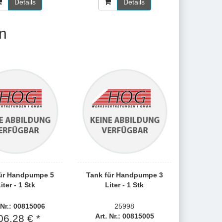
Details
Details
n
für Handpumpe 5
Tank für Handpumpe 3
iter - 1 Stk
Liter - 1 Stk
 Nr.: 00815006
25998
Art. Nr.: 00815005
06,28 € *