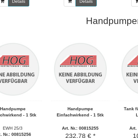
Details
Details
Handpumpe
Handpumpe
Handpumpe
Tank 
chwirkend - 1 Stk
Einfachwirkend - 1 Stk
L
EWH 25/3
Art. Nr.: 00815255
Art.
t. Nr.: 00815256
232,78 € *
1