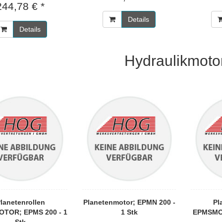
244,78 € *
Details
Details
Hydraulikmoto
lanetenrollen
Planetenmotor; EPMN 200 -
Pl
TOR; EPMS 200 - 1
1 Stk
EPMSMOT