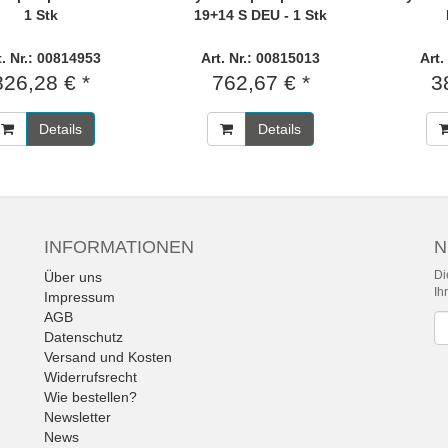
1 Stk
19+14 S DEU - 1 Stk
t. Nr.: 00814953
Art. Nr.: 00815013
Art.
826,28 € *
762,67 € *
3
Details
Details
INFORMATIONEN
N
Di
Über uns
Ih
Impressum
AGB
Ne
Datenschutz
Versand und Kosten
Widerrufsrecht
Wie bestellen?
Newsletter
News