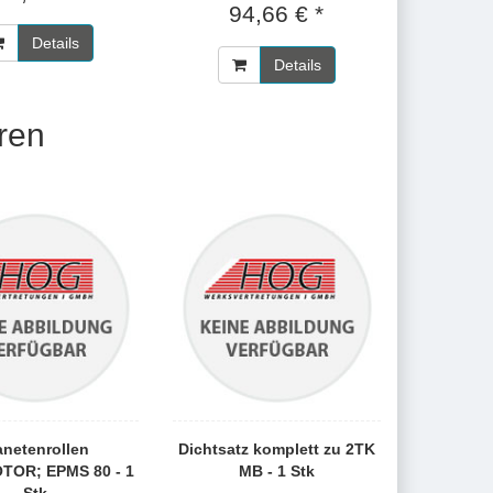
94,66 € *
Details
Details
ren
anetenrollen
Dichtsatz komplett zu 2TK
OR; EPMS 80 - 1
MB - 1 Stk