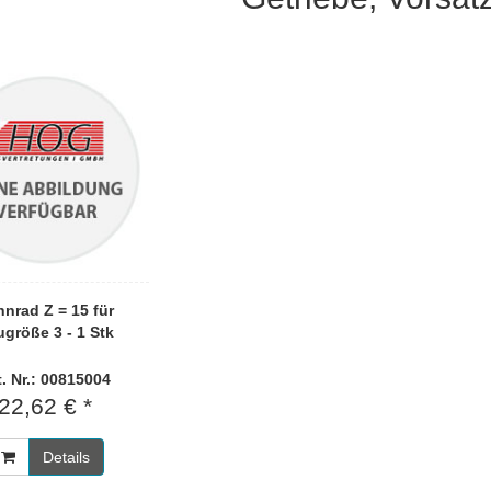
nrad Z = 15 für
größe 3 - 1 Stk
t. Nr.: 00815004
22,62 € *
Details