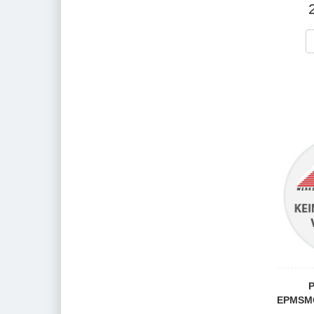
P
EPMSMO