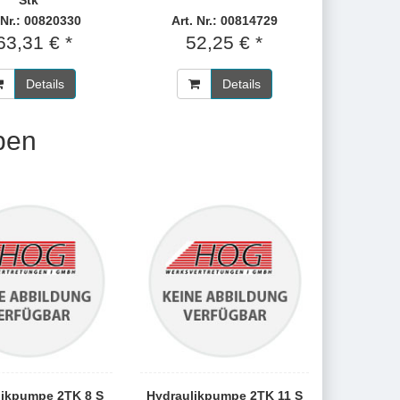
Stk
 Nr.: 00820330
Art. Nr.: 00814729
63,31 € *
52,25 € *
Details
Details
pen
likpumpe 2TK 8 S
Hydraulikpumpe 2TK 11 S