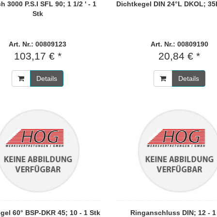
h 3000 P.S.I SFL 90; 1 1/2 ' - 1
Dichtkegel DIN 24°L DKOL; 35L
Stk
Art. Nr.: 00809123
Art. Nr.: 00809190
103,17 € *
20,84 € *
Details
Details
gel 60° BSP-DKR 45; 10 - 1 Stk
Ringanschluss DIN; 12 - 1