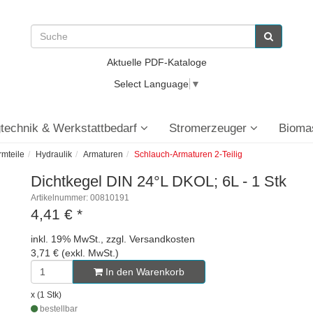
Aktuelle PDF-Kataloge
Select Language
▼
technik & Werkstattbedarf
Stromerzeuger
Bioma
rmteile
Hydraulik
Armaturen
Schlauch-Armaturen 2-Teilig
Dichtkegel DIN 24°L DKOL; 6L - 1 Stk
Artikelnummer: 00810191
4,41 €
*
inkl. 19% MwSt., zzgl. Versandkosten
3,71 € (exkl. MwSt.)
In den Warenkorb
x (1 Stk)
bestellbar