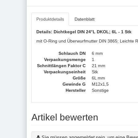
Produktdetails
Datenblatt
Details: Dichtkegel DIN 24°L DKOL; 6L - 1 Stk
mit O-Ring und Überwurfmutter DIN 3865; Leichte 
Schlauch DN
6 mm
Verpackungsmenge
1
Schnittlängen Faktor C
21 mm
Verpackungseinheit
Stk
Größe
6L mm
Gewinde G
M12x1,5
Hersteller
Sonstige
Artikel bewerten
Sie müssen angemeldet sein, um eine Bewe