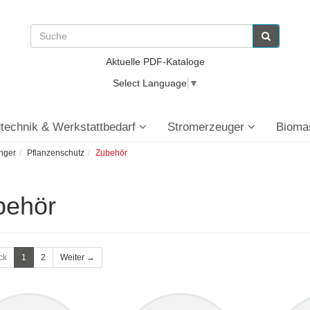
Aktuelle PDF-Kataloge
Select Language
▼
technik & Werkstattbedarf
Stromerzeuger
Bioma
nger
Pflanzenschutz
Zubehör
behör
ck
1
2
Weiter →