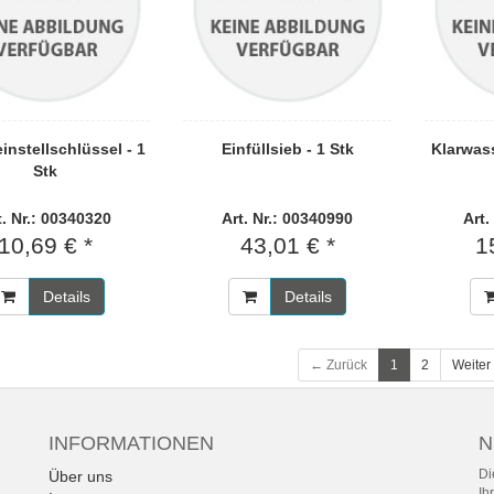
nstellschlüssel - 1
Einfüllsieb - 1 Stk
Klarwass
Stk
t. Nr.: 00340320
Art. Nr.: 00340990
Art.
10,69 € *
43,01 € *
1
Details
Details
← Zurück
1
2
Weiter
INFORMATIONEN
N
Di
Über uns
Ih