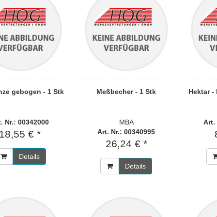
nze gebogen - 1 Stk
Meßbecher - 1 Stk
Hektar -
t. Nr.: 00342000
MBA
Art.
Art. Nr.: 00340995
18,55 € *
26,24 € *
Details
Details