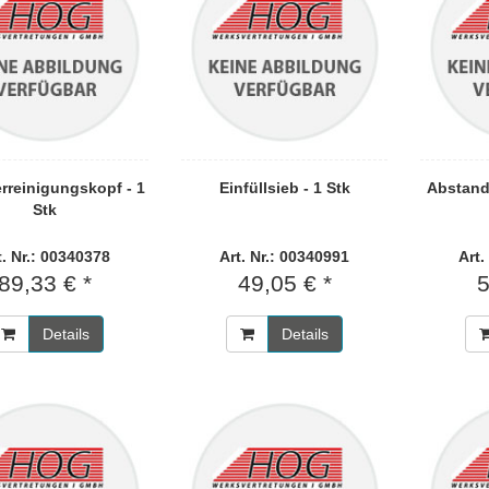
rreinigungskopf - 1
Einfüllsieb - 1 Stk
Abstandh
Stk
t. Nr.: 00340378
Art. Nr.: 00340991
Art.
89,33 € *
49,05 € *
5
Details
Details