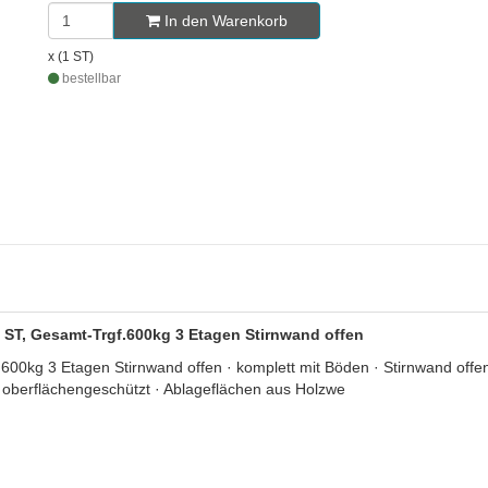
In den Warenkorb
x (1 ST)
bestellbar
ST, Gesamt-Trgf.600kg 3 Etagen Stirnwand offen
 3 Etagen Stirnwand offen · komplett mit Böden · Stirnwand offen 
t oberflächengeschützt · Ablageflächen aus Holzwe