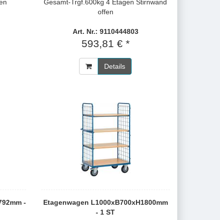
gen
Gesamt-Trgf.600kg 4 Etagen Stirnwand
offen
Art. Nr.: 9110444803
593,81 € *
Details
792mm -
Etagenwagen L1000xB700xH1800mm
- 1 ST