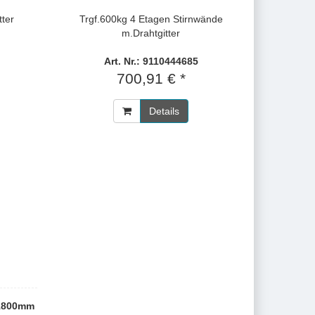
tter
Trgf.600kg 4 Etagen Stirnwände
m.Drahtgitter
Art. Nr.: 9110444685
700,91 € *
Details
1800mm