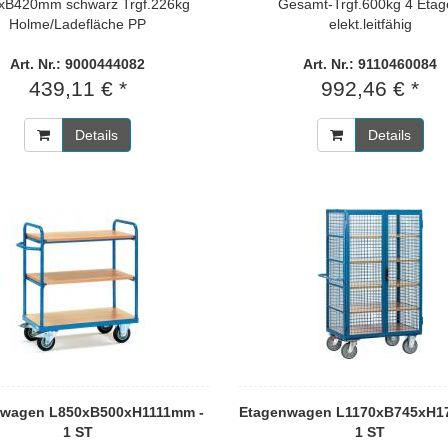
xB420mm schwarz Trgf.226kg
Gesamt-Trgf.600kg 4 Eta
Holme/Ladefläche PP
elekt.leitfähig
Art. Nr.: 9000444082
Art. Nr.: 9110460084
439,11 € *
992,46 € *
Details
Details
nwagen L850xB500xH1111mm -
Etagenwagen L1170xB745xH1
1 ST
1 ST