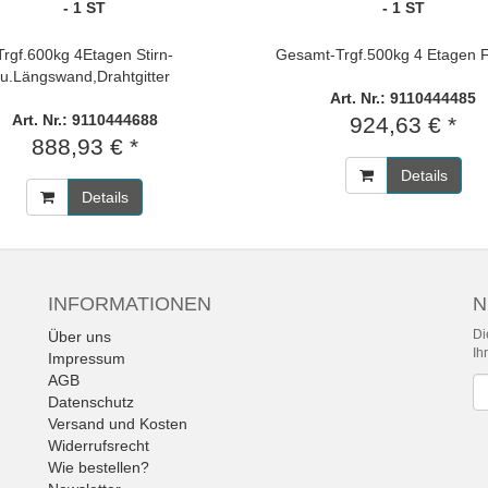
- 1 ST
- 1 ST
Trgf.600kg 4Etagen Stirn-
Gesamt-Trgf.500kg 4 Etagen
u.Längswand,Drahtgitter
Art. Nr.: 9110444485
Art. Nr.: 9110444688
924,63 € *
888,93 € *
Details
Details
INFORMATIONEN
N
Di
Über uns
Ih
Impressum
AGB
Ne
Datenschutz
Versand und Kosten
Widerrufsrecht
Wie bestellen?