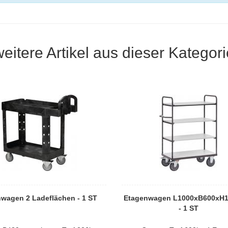
weitere Artikel aus dieser Kategori
hwagen 2 Ladeflächen - 1 ST
Etagenwagen L1000xB600xH
- 1 ST