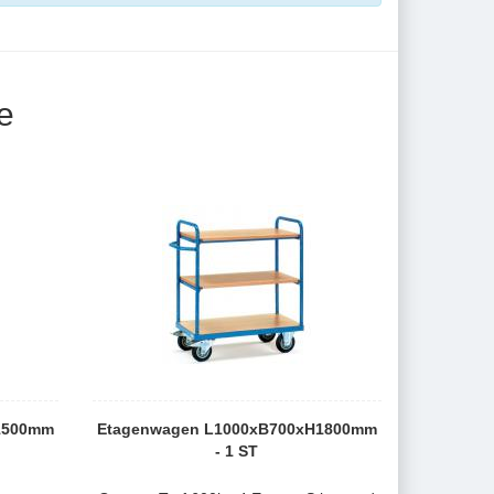
e
1500mm
Etagenwagen L1000xB700xH1800mm
- 1 ST