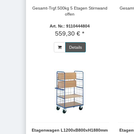
Gesamt-Trgf.500kg 5 Etagen Stirnwand
Gesamt
offen
Art. Nr.: 9110444804
559,30 € *
Details
Etagenwagen L1200xB800xH1880mm
Etage