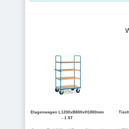
Etagenwagen L1200xB800xH1800mm
Tisc
- 1 ST