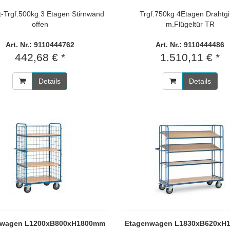
-Trgf.500kg 3 Etagen Stirnwand
Trgf.750kg 4Etagen Drahtgi
offen
m.Flügeltür TR
Art. Nr.: 9110444762
Art. Nr.: 9110444486
442,68 € *
1.510,11 € *
Details
Details
nwagen L1200xB800xH1800mm
Etagenwagen L1830xB620xH