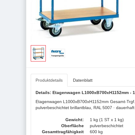
Produktdetails
Datenblatt
Details: Etagenwagen L1000xB700xH1152mm - 1 
Etagenwagen L1000xB700xH1152mm Gesamt-Trgf.600kg
pulverbeschichtet brillantblau, RAL 5007 · dauerhaf
Gewicht:
1 kg (1 ST x 1 kg)
Oberfläche
pulverbeschichtet
Gesamttragfähigkeit
600 kg