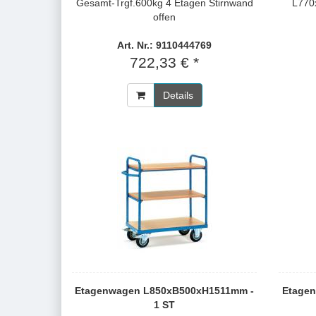
Gesamt-Trgf.600kg 4 Etagen Stirnwand
L770
offen
Art. Nr.: 9110444769
722,33 € *
Details
Etagenwagen L850xB500xH1511mm -
Etage
1 ST