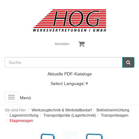
Anmelden
Aktuelle PDF-Kataloge
Select Language
▼
Toggle
Menü
navigation
Sie sind hier:
Werkzeugtechnik & Werkstattbedarf
Betriebseinrichtung
Lagereinrichtung
Transportgeräte (Lagertechnik)
Transportwagen
Etagenwagen