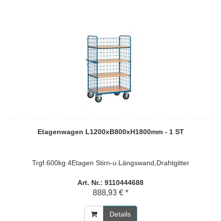
Etagenwagen L1200xB800xH1800mm - 1 ST
Trgf.600kg 4Etagen Stirn-u.Längswand,Drahtgitter
Art. Nr.: 9110444688
888,93 € *
Details