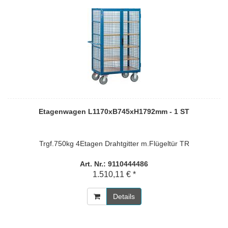
Etagenwagen L1170xB745xH1792mm - 1 ST
Trgf.750kg 4Etagen Drahtgitter m.Flügeltür TR
Art. Nr.: 9110444486
1.510,11 € *
Details