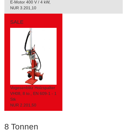
E-Motor 400 V / 4 kW,
NUR 3.201,10
SALE
Vogesenblitz Holzspalter
VH08, 8 to., EN 609-1 - 1
Stk
NUR 2.201,50
8 Tonnen