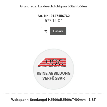
Grundregal ku.-besch.lichtgrau 5Stahlböden
Art. Nr.: 9147456762
577,15 € *
Details
Weitspann-Steckregal H2500xB2500xT400mm - 1 ST