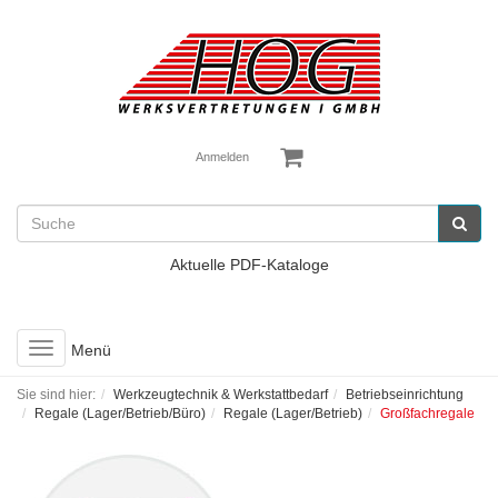
Anmelden
Aktuelle PDF-Kataloge
Toggle
Menü
navigation
Sie sind hier:
Werkzeugtechnik & Werkstattbedarf
Betriebseinrichtung
Regale (Lager/Betrieb/Büro)
Regale (Lager/Betrieb)
Großfachregale