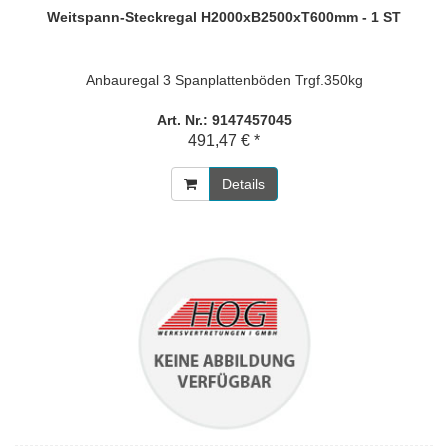
Weitspann-Steckregal H2000xB2500xT600mm - 1 ST
Anbauregal 3 Spanplattenböden Trgf.350kg
Art. Nr.: 9147457045
491,47 € *
Details