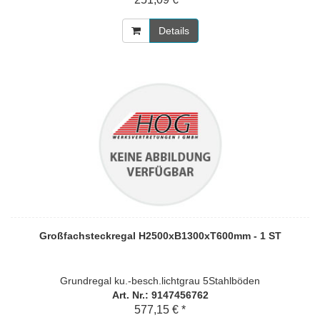
Details
Großfachsteckregal H2500xB1300xT600mm - 1 ST
Grundregal ku.-besch.lichtgrau 5Stahlböden
Art. Nr.: 9147456762
577,15 € *