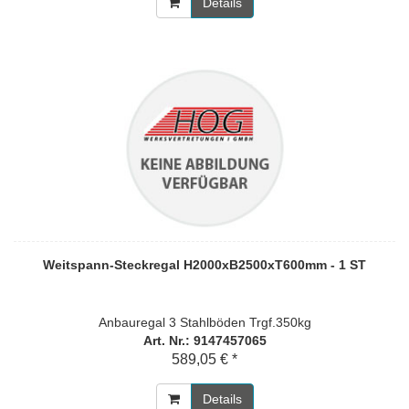
Details
Weitspann-Steckregal H2000xB2500xT600mm - 1 ST
Anbauregal 3 Stahlböden Trgf.350kg
Art. Nr.: 9147457065
589,05 € *
Details