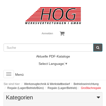
Anmelden
Aktuelle PDF-Kataloge
Select Language
▼
Toggle
Menü
navigation
Sie sind hier:
Werkzeugtechnik & Werkstattbedarf
Betriebseinrichtung
Regale (Lager/Betrieb/Büro)
Regale (Lager/Betrieb)
Großfachregale
Kategorien