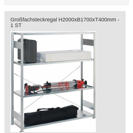
Großfachsteckregal H2000xB1700xT400mm -
1 ST