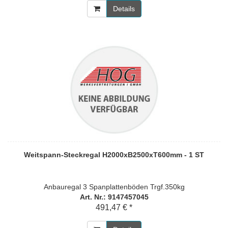
Details
Weitspann-Steckregal H2000xB2500xT600mm - 1 ST
Anbauregal 3 Spanplattenböden Trgf.350kg
Art. Nr.: 9147457045
491,47 € *