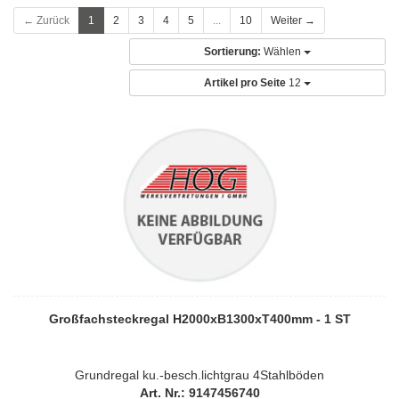
← Zurück
1
2
3
4
5
...
10
Weiter →
Sortierung:
Wählen
Artikel pro Seite
12
Großfachsteckregal H2000xB1300xT400mm - 1 ST
Grundregal ku.-besch.lichtgrau 4Stahlböden
Art. Nr.: 9147456740