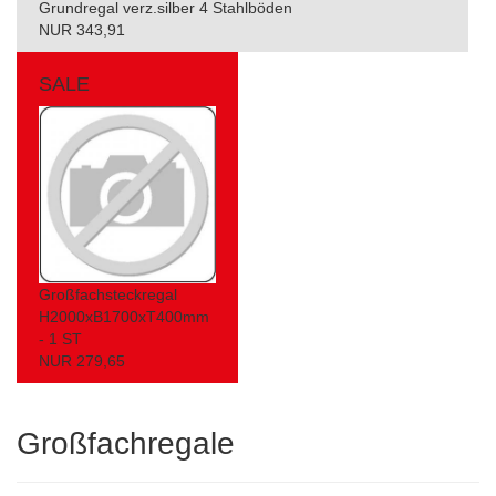
Grundregal verz.silber 4 Stahlböden
NUR 343,91
SALE
Großfachsteckregal
H2000xB1700xT400mm
- 1 ST
NUR 279,65
Großfachregale