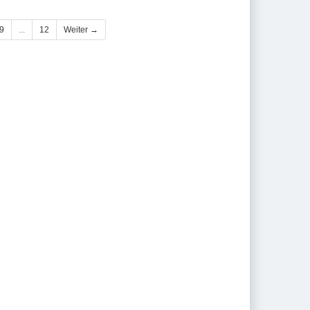
9
...
12
Weiter →