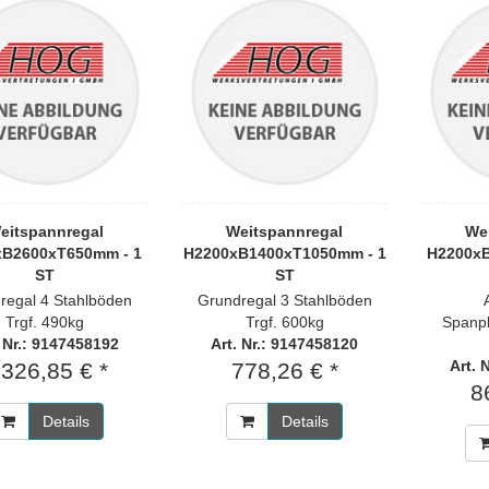
eitspannregal
Weitspannregal
We
xB2600xT650mm - 1
H2200xB1400xT1050mm - 1
H2200xB
ST
ST
regal 4 Stahlböden
Grundregal 3 Stahlböden
Trgf. 490kg
Trgf. 600kg
Spanpl
. Nr.: 9147458192
Art. Nr.: 9147458120
Art. 
.326,85 € *
778,26 € *
8
Details
Details