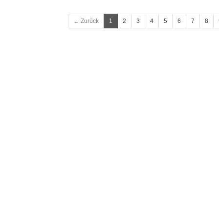
← Zurück
1
2
3
4
5
6
7
8