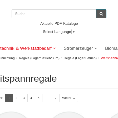
Aktuelle PDF-Kataloge
Select Language
▼
technik & Werkstattbedarf
Stromerzeuger
Bioma
einrichtung
Regale (Lager/Betrieb/Büro)
Regale (Lager/Betrieb)
Weitspannr
itspannregale
ck
1
2
3
4
5
...
12
Weiter →