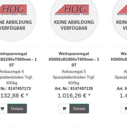
eitspannregal
Weitspannregal
We
xB2200xT800mm - 1
H3000xB1800xT650mm - 1
H3000xB
ST
ST
Anbauregal 4
Anbauregal 5
A
plattenböden Trgf.
Spanplattenböden Trgf.
Spanpl
600kg
600kg
. Nr.: 9147457173
Art. Nr.: 9147457135
Art. 
.132,88 € *
1.016,26 € *
1.
Details
Details