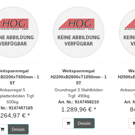
eitspannregal
Weitspannregal
We
xB2200xT650mm - 1
H2200xB2600xT1050mm - 1
H2500xB
ST
ST
Anbauregal 5
Grundregal 3 Stahlböden
Anbaur
plattenböden Trgf.
Trgf. 490kg
600kg
Art. Nr.: 9147458210
Art. 
. Nr.: 9147457165
1.289,96 € *
8
.264,97 € *
Details
Details