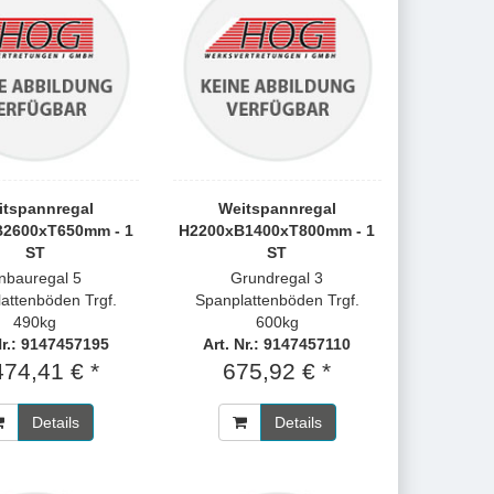
itspannregal
Weitspannregal
2600xT650mm - 1
H2200xB1400xT800mm - 1
ST
ST
nbauregal 5
Grundregal 3
attenböden Trgf.
Spanplattenböden Trgf.
490kg
600kg
Nr.: 9147457195
Art. Nr.: 9147457110
474,41 € *
675,92 € *
Details
Details