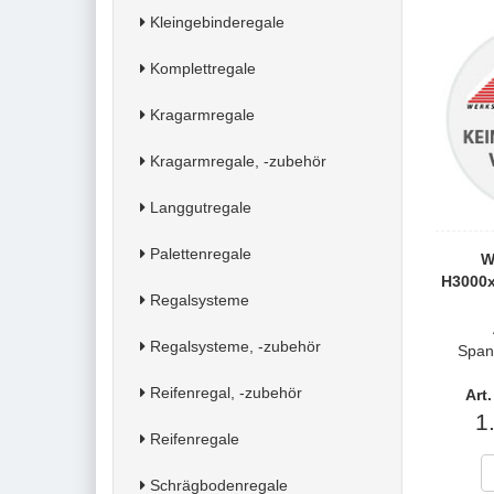
Kleingebinderegale
Komplettregale
Kragarmregale
Kragarmregale, -zubehör
Langgutregale
Palettenregale
W
H3000
Regalsysteme
Regalsysteme, -zubehör
Span
Reifenregal, -zubehör
Art
1
Reifenregale
Schrägbodenregale