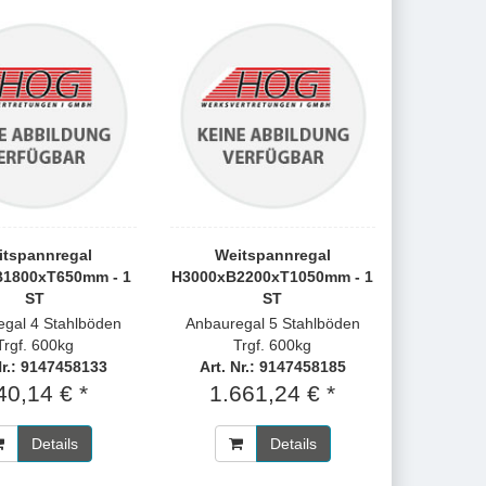
itspannregal
Weitspannregal
1800xT650mm - 1
H3000xB2200xT1050mm - 1
ST
ST
egal 4 Stahlböden
Anbauregal 5 Stahlböden
Trgf. 600kg
Trgf. 600kg
Nr.: 9147458133
Art. Nr.: 9147458185
40,14 € *
1.661,24 € *
Details
Details