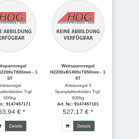
itspannregal
Weitspannregal
2200xT800mm - 1
H2200xB1400xT650mm - 1
ST
ST
Anbauregal
Anbauregal 3
attenböden Trgf.
Spanplattenböden Trgf.
600kg
600kg
Nr.: 9147457171
Art. Nr.: 9147457101
63,94 € *
527,17 € *
Details
Details