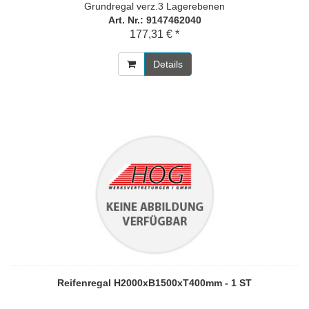
Grundregal verz.3 Lagerebenen
Art. Nr.: 9147462040
177,31 € *
Details
Reifenregal H2000xB1500xT400mm - 1 ST