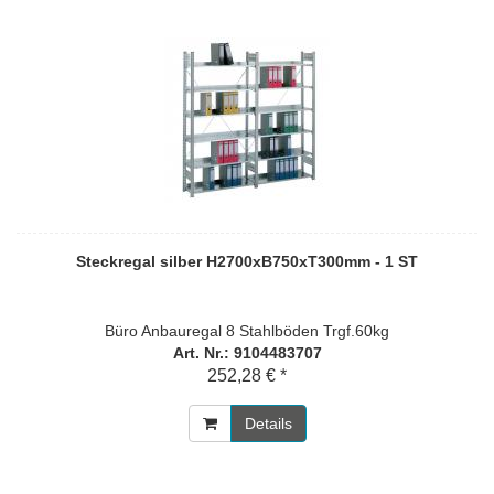
Steckregal silber H2700xB750xT300mm - 1 ST
Büro Anbauregal 8 Stahlböden Trgf.60kg
Art. Nr.: 9104483707
252,28 € *
Details