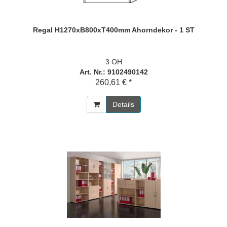
Regal H1270xB800xT400mm Ahorndekor - 1 ST
3 OH
Art. Nr.: 9102490142
260,61 € *
Details