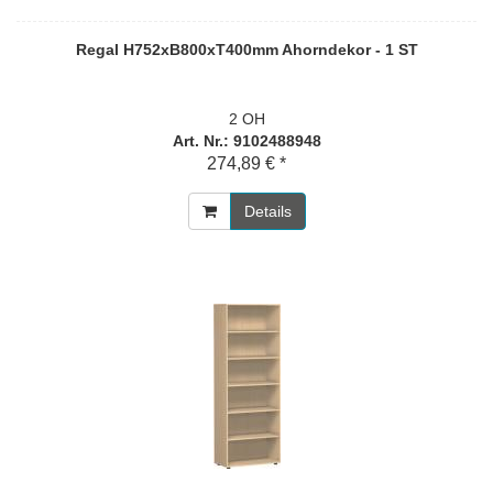
Regal H752xB800xT400mm Ahorndekor - 1 ST
2 OH
Art. Nr.: 9102488948
274,89 € *
Details