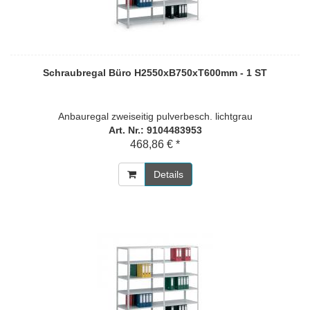
Schraubregal Büro H2550xB750xT600mm - 1 ST
Anbauregal zweiseitig pulverbesch. lichtgrau
Art. Nr.: 9104483953
468,86 € *
Details