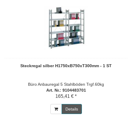
Steckregal silber H1750xB750xT300mm - 1 ST
Büro Anbauregal 5 Stahlböden Trgf.60kg
Art. Nr.: 9104483701
165,41 € *
Details