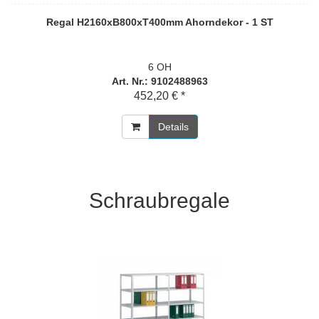
Regal H2160xB800xT400mm Ahorndekor - 1 ST
6 OH
Art. Nr.: 9102488963
452,20 € *
Details
Schraubregale