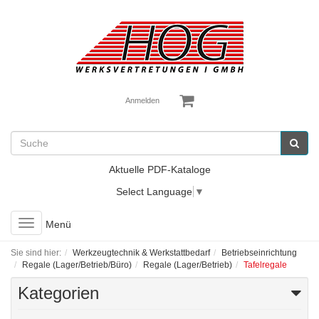
Anmelden
Aktuelle PDF-Kataloge
Select Language
▼
Toggle
Menü
navigation
Sie sind hier:
Werkzeugtechnik & Werkstattbedarf
Betriebseinrichtung
Regale (Lager/Betrieb/Büro)
Regale (Lager/Betrieb)
Tafelregale
Kategorien