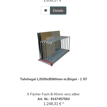
1.836,17 € *
Details
Tafelregal L2030xB560mm m.Bügel - 1 ST
6 Fächer Fach-B.45mm verz.silber
Art. Nr.: 9147457563
1.248,31 € *