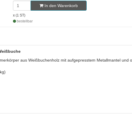
In den Warenkorb
x (1 ST)
bestellbar
 Weißbuche
körper aus Weißbuchenholz mit aufgepresstem Metallmantel und ov
kg)