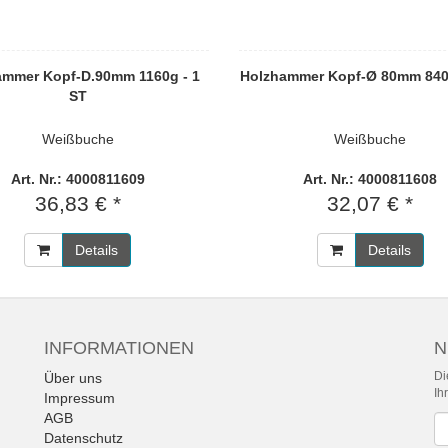
ammer Kopf-D.90mm 1160g - 1
Holzhammer Kopf-Ø 80mm 840g
ST
Weißbuche
Weißbuche
Art. Nr.: 4000811609
Art. Nr.: 4000811608
36,83 € *
32,07 € *
Details
Details
INFORMATIONEN
N
Di
Über uns
Ih
Impressum
AGB
Ne
Datenschutz