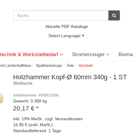
Aktuelle PDF-Kataloge
Select Language
▼
technik & Werkstattbedarf
Stromerzeuger
Bioma
und Landschaftsbau
Spaltwerkzeuge
Äxte
Holzäxte
Holzhammer Kopf-Ø 60mm 340g - 1 ST
Weißbuche
Artikelnummer: 4000811606
Gewicht: 0.368 kg
20,17 €
*
inkl. 19% MwSt., zzgl. Versandkosten
16,95 € (exkl. MwSt.)
Standardlieferzeit: 1 Tage