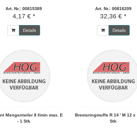
Art. Nr.: 00815389
Art. Nr.: 00816209
4,17 € *
32,36 € *
Details
Details
nt Mengenteiler 8 l/min max. E
Bremsringmuffe R 14 ' M 12 x 1
- 1 Stk
Stk