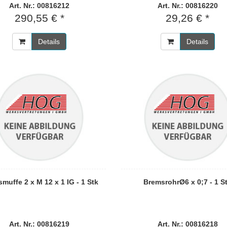
Art. Nr.: 00816212
Art. Nr.: 00816220
290,55 € *
29,26 € *
Details
Details
muffe 2 x M 12 x 1 IG - 1 Stk
BremsrohrØ6 x 0;7 - 1 S
Art. Nr.: 00816219
Art. Nr.: 00816218