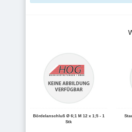
Bördelanschluß Ø 6;1 M 12 x 1;5 - 1
Sta
Stk