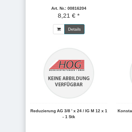
Art. Nr.: 00816204
8,21 € *
Details
Reduzierung AG 3/8 ' x 24 / IG M 12 x 1
Konsta
- 1 Stk