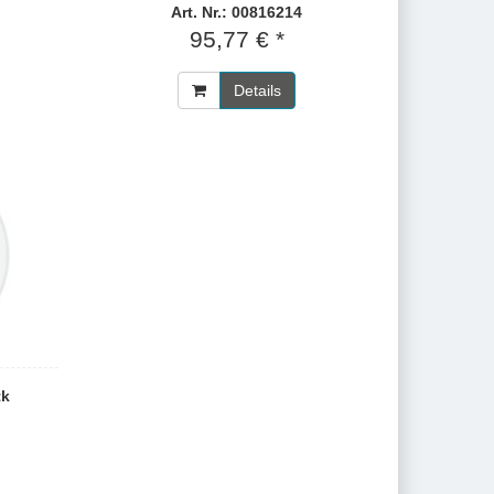
Art. Nr.: 00816214
95,77 € *
Details
tk