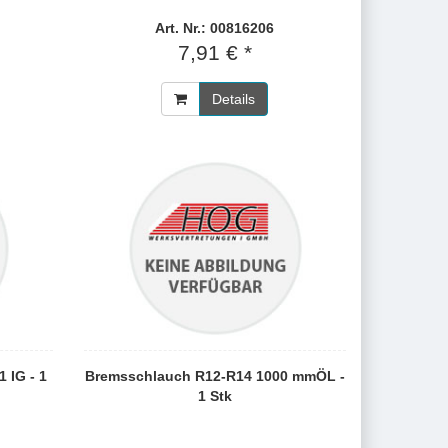
Art. Nr.: 00816206
7,91 € *
Details
 IG - 1
Bremsschlauch R12-R14 1000 mmÖL -
1 Stk