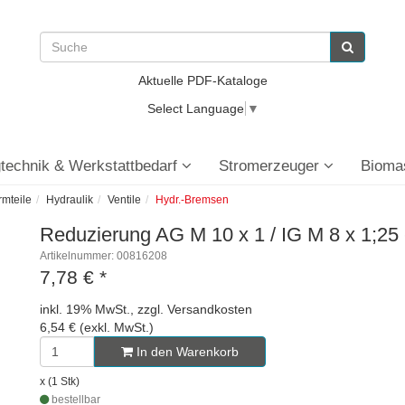
Aktuelle PDF-Kataloge
Select Language
▼
technik & Werkstattbedarf
Stromerzeuger
Bioma
rmteile
Hydraulik
Ventile
Hydr.-Bremsen
Reduzierung AG M 10 x 1 / IG M 8 x 1;25 
Artikelnummer: 00816208
7,78 €
*
inkl. 19% MwSt., zzgl. Versandkosten
6,54 € (exkl. MwSt.)
In den Warenkorb
x (1 Stk)
bestellbar