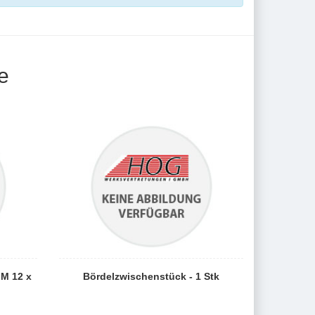
e
 M 12 x
Bördelzwischenstück - 1 Stk