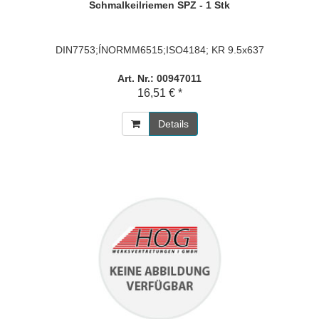
Schmalkeilriemen SPZ - 1 Stk
DIN7753;ÍNORMM6515;ISO4184; KR 9.5x637
Art. Nr.: 00947011
16,51 € *
Details