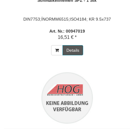
Schmalkeilriemen SPZ - 1 Stk
DIN7753;ÍNORMM6515;ISO4184; KR 9.5x737
Art. Nr.: 00947019
16,51 € *
Details