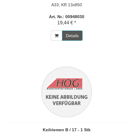
A33; KR 13x850
Art. Nr.: 00948030
19,44 € *
Details
Keilriemen B / 17 - 1 Stk