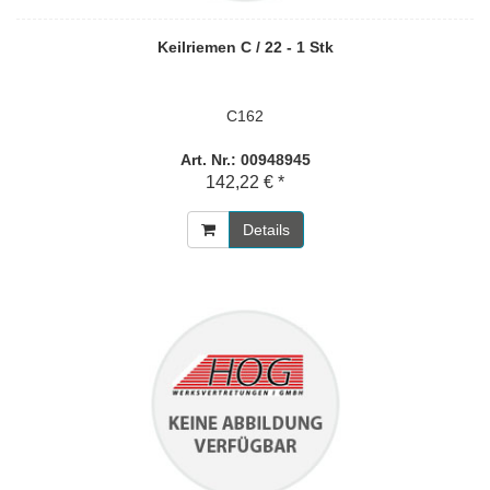
Keilriemen C / 22 - 1 Stk
C162
Art. Nr.: 00948945
142,22 € *
Details