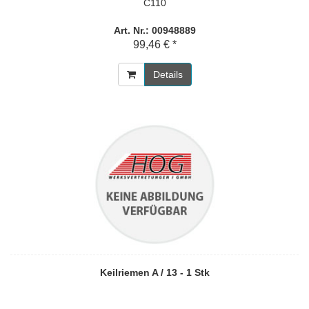
C110
Art. Nr.: 00948889
99,46 € *
Details
Keilriemen A / 13 - 1 Stk