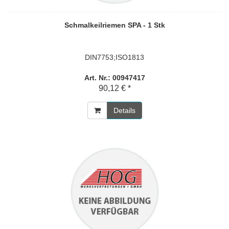
Schmalkeilriemen SPA - 1 Stk
DIN7753;ISO1813
Art. Nr.: 00947417
90,12 € *
Details