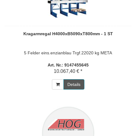
Kragarmregal H4000xB5090xT800mm - 1 ST
5 Felder eins.enzianblau Trgf.22020 kg META
Art. Nr.: 9147455645
10.067,40 € *
Details