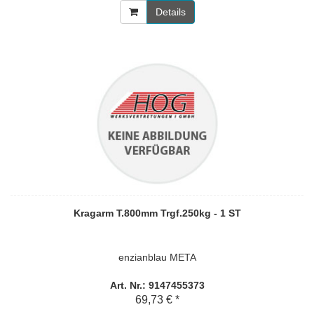
Details
Kragarm T.800mm Trgf.250kg - 1 ST
enzianblau META
Art. Nr.: 9147455373
69,73 € *