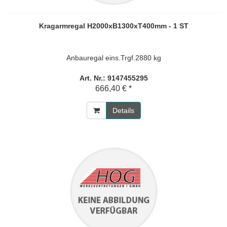
Kragarmregal H2000xB1300xT400mm - 1 ST
Anbauregal eins.Trgf.2880 kg
Art. Nr.: 9147455295
666,40 € *
Details