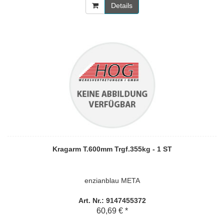
Details
Kragarm T.600mm Trgf.355kg - 1 ST
enzianblau META
Art. Nr.: 9147455372
60,69 € *