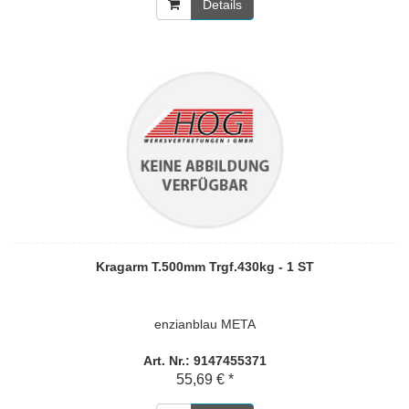
Details
Kragarm T.500mm Trgf.430kg - 1 ST
enzianblau META
Art. Nr.: 9147455371
55,69 € *