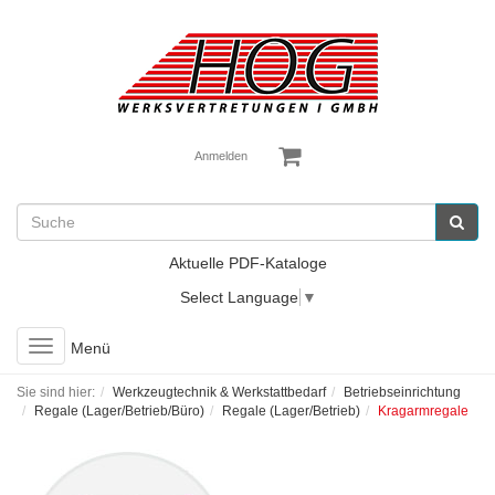
Anmelden
Aktuelle PDF-Kataloge
Select Language
▼
Toggle
Menü
navigation
Sie sind hier:
Werkzeugtechnik & Werkstattbedarf
Betriebseinrichtung
Regale (Lager/Betrieb/Büro)
Regale (Lager/Betrieb)
Kragarmregale