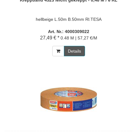
Kreppband 4323 leicht gekreppt - 0,48 M / 6 RL
hellbeige L.50m B.50mm Rl.TESA
Art. Nr.: 4000309022
27,49 € *
0.48 M | 57,27 €/M
Details