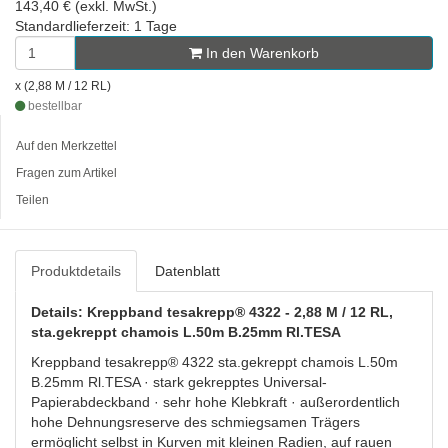
143,40 € (exkl. MwSt.)
Standardlieferzeit: 1 Tage
In den Warenkorb
x (2,88 M / 12 RL)
bestellbar
Auf den Merkzettel
Fragen zum Artikel
Teilen
Produktdetails
Datenblatt
Details: Kreppband tesakrepp® 4322 - 2,88 M / 12 RL,
sta.gekreppt chamois L.50m B.25mm Rl.TESA
Kreppband tesakrepp® 4322 sta.gekreppt chamois L.50m
B.25mm Rl.TESA · stark gekrepptes Universal-
Papierabdeckband · sehr hohe Klebkraft · außerordentlich
hohe Dehnungsreserve des schmiegsamen Trägers
ermöglicht selbst in Kurven mit kleinen Radien, auf rauen