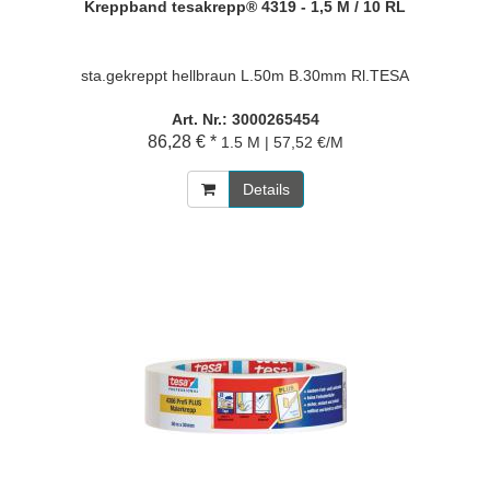
Kreppband tesakrepp® 4319 - 1,5 M / 10 RL
sta.gekreppt hellbraun L.50m B.30mm Rl.TESA
Art. Nr.: 3000265454
86,28 € *
1.5 M | 57,52 €/M
Details