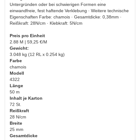
Untergründen oder bei schwierigen Formen eine
einwandfreie, fest haftende Verklebung · Weitere technische
Eigenschaften Farbe: chamois · Gesamtdicke: 0,38mm ·
Reißkraft: 28N/cm · Klebkraft: 5N/cm
Preis pro Einheit
2.88 M | 59,25 €/M
Gewicht:
3.048 kg (12 RL x 0.254 kg)
Farbe
chamois
Modell
4322
Länge
50 m
Inhalt je Karton
72 St.
Reißkraft
28 N/cm
Breite
25 mm
Gesamtdicke