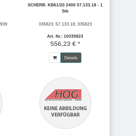
SCHERB. KB61/20 2400 57.133.18 - 1
Stk
5939
335823; 57.133.18; 335823
Art. Nr.: 10335823
556,23 € *
Details