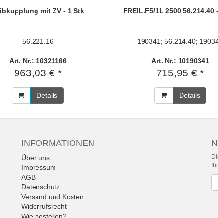
ibkupplung mit ZV - 1 Stk
FREIL.F5/1L 2500 56.214.40 -
56.221.16
190341; 56.214.40; 1903
Art. Nr.: 10321166
Art. Nr.: 10190341
963,03 € *
715,95 € *
Details
Details
INFORMATIONEN
N
Di
Über uns
Ih
Impressum
AGB
Ne
Datenschutz
Versand und Kosten
Widerrufsrecht
Wie bestellen?