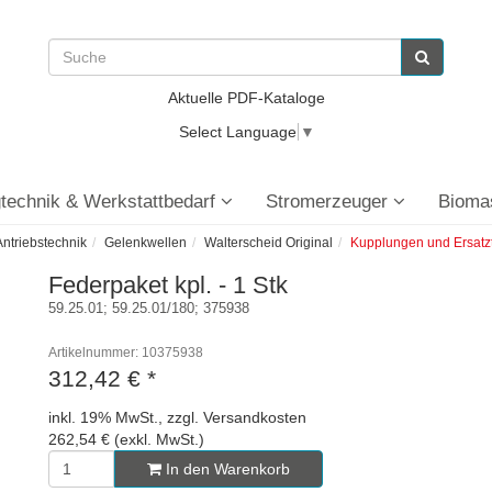
Aktuelle PDF-Kataloge
Select Language
▼
technik & Werkstattbedarf
Stromerzeuger
Bioma
ntriebstechnik
Gelenkwellen
Walterscheid Original
Kupplungen und Ersatzt
Federpaket kpl. - 1 Stk
59.25.01; 59.25.01/180; 375938
Artikelnummer: 10375938
312,42 €
*
inkl. 19% MwSt., zzgl. Versandkosten
262,54 € (exkl. MwSt.)
In den Warenkorb