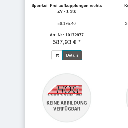
Sperrkeil-Freilaufkupplungen rechts
K
ZV - 1 Stk
56.195.40
3
Art. Nr.: 10172977
587,93 € *
Details