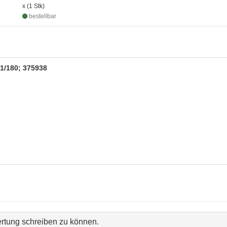
x (1 Stk)
bestellbar
.01/180; 375938
rtung schreiben zu können.