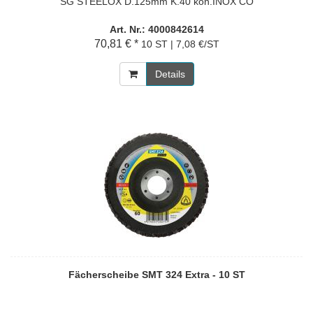
SG STEELOX D.125mm K.40 kon.INOX CO
Art. Nr.: 4000842614
70,81 € *
10 ST | 7,08 €/ST
Details
Fächerscheibe SMT 324 Extra - 10 ST