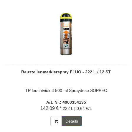
Baustellenmarkierspray FLUO - 222 L / 12 ST
TP leuchtviolett 500 ml Spraydose SOPPEC
Art. Nr.: 4000354135
142,09 € *
222 L | 0,64 €/L
Details