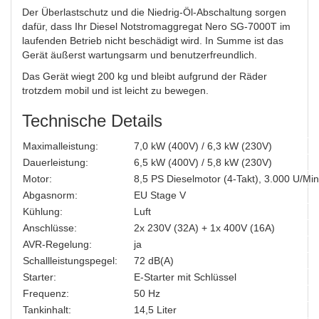
Der Überlastschutz und die Niedrig-Öl-Abschaltung sorgen
dafür, dass Ihr Diesel Notstromaggregat Nero SG-7000T im
laufenden Betrieb nicht beschädigt wird. In Summe ist das
Gerät äußerst wartungsarm und benutzerfreundlich.
Das Gerät wiegt 200 kg und bleibt aufgrund der Räder
trotzdem mobil und ist leicht zu bewegen.
Technische Details
Maximalleistung:
7,0 kW (400V) / 6,3 kW (230V)
Dauerleistung:
6,5 kW (400V) / 5,8 kW (230V)
Motor:
8,5 PS Dieselmotor (4-Takt), 3.000 U/Min
Abgasnorm:
EU Stage V
Kühlung:
Luft
Anschlüsse:
2x 230V (32A) + 1x 400V (16A)
AVR-Regelung:
ja
Schallleistungspegel:
72 dB(A)
Starter:
E-Starter mit Schlüssel
Frequenz:
50 Hz
Tankinhalt:
14,5 Liter