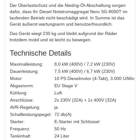
Der Überlastschutz und die Niedrig-Öl-Abschaltung sorgen
dafür, dass Ihr Diesel Notstromaggregat Nero SG-8000T im
laufenden Betrieb nicht beschädigt wird. In Summe ist das
Gerät äußerst wartungsarm und benutzerfreundlich.
Das Gerät wiegt 230 kg und bleibt aufgrund der Räder
trotzdem mobil und ist leicht zu bewegen.
Technische Details
Maximalleistung:
8,0 kW (400V) / 7,2 kW (230V)
Dauerleistung:
7,5 kW (400V) / 6,7 kW (230V)
Motor:
10 PS Dieselmotor (4-Takt), 3.000 U/Min
Abgasnorm:
EU Stage V
Kühlung:
Luft
Anschlüsse:
2x 230V (32A) + 1x 400V (32A)
AVR-Regelung:
ja
Schallleistungspegel:
72 db(A)
Starter:
E-Starter mit Schlüssel
Frequenz:
50 Hz
Tankinhalt:
24 Liter