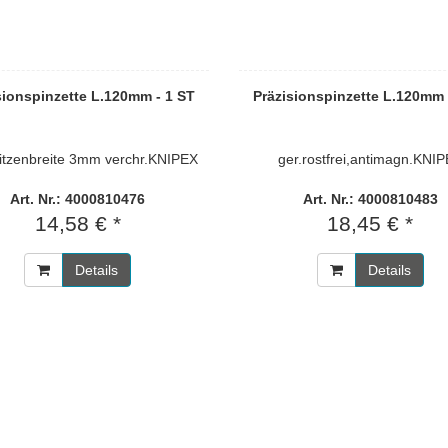
sionspinzette L.120mm - 1 ST
Präzisionspinzette L.120mm 
itzenbreite 3mm verchr.KNIPEX
ger.rostfrei,antimagn.KNI
Art. Nr.: 4000810476
Art. Nr.: 4000810483
14,58 € *
18,45 € *
Details
Details