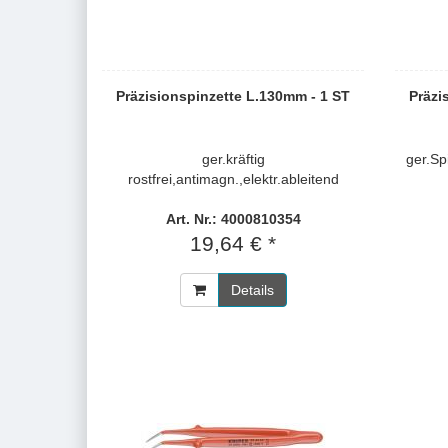
Präzisionspinzette L.130mm - 1 ST
Präzi
ger.kräftig
ger.Sp
rostfrei,antimagn.,elektr.ableitend
Art. Nr.: 4000810354
19,64 € *
Details