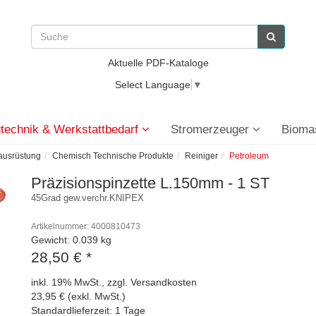
Aktuelle PDF-Kataloge
Select Language
▼
technik & Werkstattbedarf
Stromerzeuger
Bioma
eausrüstung
Chemisch Technische Produkte
Reiniger
Petroleum
Präzisionspinzette L.150mm - 1 ST
45Grad gew.verchr.KNIPEX
Artikelnummer: 4000810473
Gewicht: 0.039 kg
28,50 €
*
inkl. 19% MwSt., zzgl. Versandkosten
23,95 € (exkl. MwSt.)
Standardlieferzeit: 1 Tage