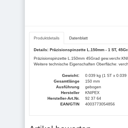
Produktdetails
Datenblatt
Details: Präzisionspinzette L.150mm - 1 ST, 45G
Präzisionspinzette L.150mm 45Grad gew.verchr.KNIPEX
Weitere technische Eigenschaften Oberfläche: verc
Gewicht:
0.039 kg (1 ST x 0.039 
Gesamtlänge
150 mm
Ausführung
gebogen
Hersteller
KNIPEX
Hersteller-Art.Nr.
92 37 64
EAN/GTIN
4003773054856