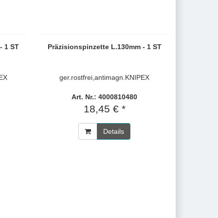
- 1 ST
Präzisionspinzette L.130mm - 1 ST
PEX
ger.rostfrei,antimagn.KNIPEX
Art. Nr.: 4000810480
18,45 € *
Details