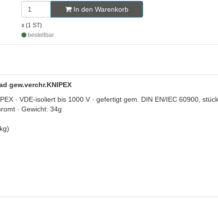
In den Warenkorb
x (1 ST)
bestellbar
rad gew.verchr.KNIPEX
 · VDE-isoliert bis 1000 V · gefertigt gem. DIN EN/IEC 60900, stückgep
hromt · Gewicht: 34g
kg)