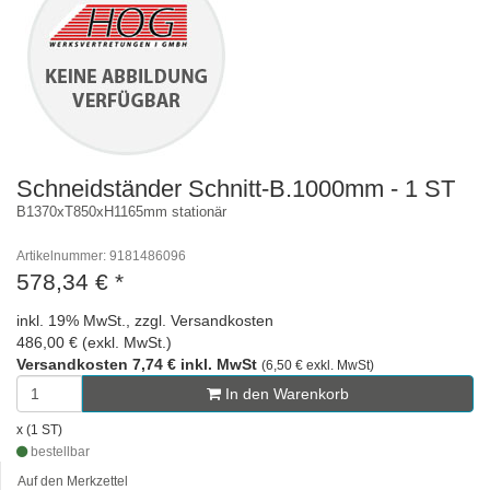
Schneidständer Schnitt-B.1000mm - 1 ST
B1370xT850xH1165mm stationär
Artikelnummer: 9181486096
578,34 €
*
inkl. 19% MwSt., zzgl. Versandkosten
486,00 € (exkl. MwSt.)
Versandkosten 7,74 € inkl. MwSt
(6,50 € exkl. MwSt)
In den Warenkorb
x (1 ST)
bestellbar
Auf den Merkzettel