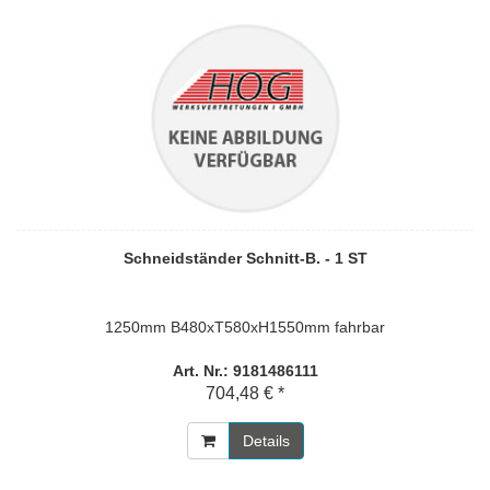
Schneidständer Schnitt-B. - 1 ST
1250mm B480xT580xH1550mm fahrbar
Art. Nr.: 9181486111
704,48 € *
Details