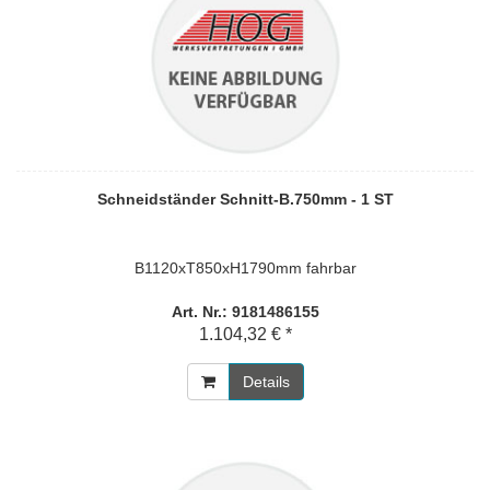
Schneidständer Schnitt-B.750mm - 1 ST
B1120xT850xH1790mm fahrbar
Art. Nr.: 9181486155
1.104,32 € *
Details