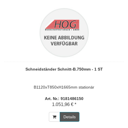
Schneidständer Schnitt-B.750mm - 1 ST
B1120xT850xH1665mm stationär
Art. Nr.: 9181486150
1.051,96 € *
Details