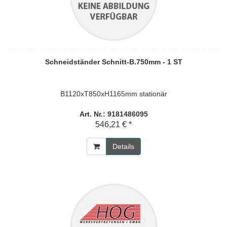
Schneidständer Schnitt-B.750mm - 1 ST
B1120xT850xH1165mm stationär
Art. Nr.: 9181486095
546,21 € *
Details