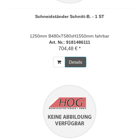
Schneidständer Schnitt-B. - 1 ST
1250mm B480xT580xH1550mm fahrbar
Art. Nr.: 9181486111
704,48 € *
Details