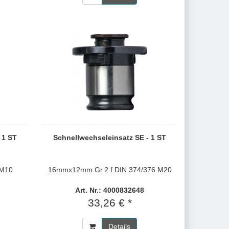
 1 ST
Schnellwechseleinsatz SE - 1 ST
 M10
16mmx12mm Gr.2 f.DIN 374/376 M20
Art. Nr.: 4000832648
33,26 € *
Details