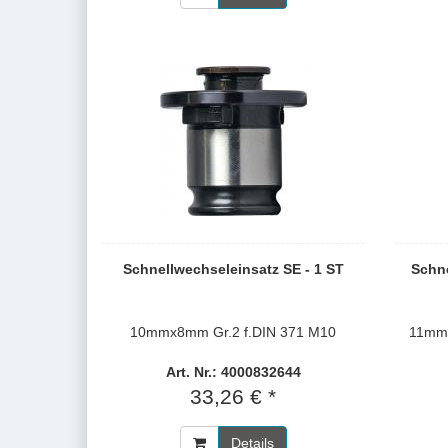
Schnellwechseleinsatz SE - 1 ST
Schne
10mmx8mm Gr.2 f.DIN 371 M10
11mmx
Art. Nr.: 4000832644
33,26 € *
Details