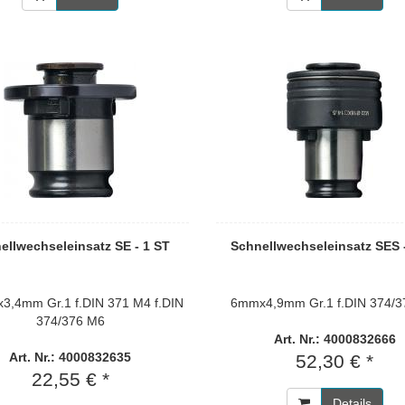
ellwechseleinsatz SE - 1 ST
Schnellwechseleinsatz SES 
3,4mm Gr.1 f.DIN 371 M4 f.DIN
6mmx4,9mm Gr.1 f.DIN 374/
374/376 M6
Art. Nr.: 4000832666
Art. Nr.: 4000832635
52,30 € *
22,55 € *
Details