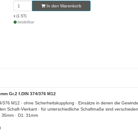
In den Warenkorb
x (1 ST)
bestellbar
7mm Gr.2 f.DIN 374/376 M12
376 M12 · ohne Sicherheitskupplung · Einsätze in denen die Gewinde
n Schaft-Vierkant · für unterschiedliche Schaftmaße sind verschiedene
4: 35mm · D1: 31mm
)