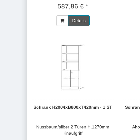
587,86 € *
Details
Schrank H2004xB800xT420mm - 1 ST
Schran
Nussbaum/silber 2 Türen H.1270mm
Aho
Knaufgriff