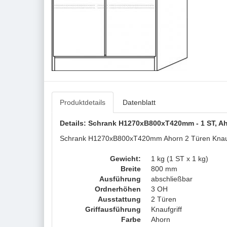
Produktdetails
Datenblatt
Details: Schrank H1270xB800xT420mm - 1 ST, Aho
Schrank H1270xB800xT420mm Ahorn 2 Türen Knaufgri
Gewicht:
1 kg (1 ST x 1 kg)
Breite
800 mm
Ausführung
abschließbar
Ordnerhöhen
3 OH
Ausstattung
2 Türen
Griffausführung
Knaufgriff
Farbe
Ahorn