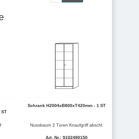
e
Schrank H2004xB800xT420mm - 1 ST
 ST
f
Nussbaum 2 Türen Knaufgriff abschl.
Art. Nr.: 9102490150