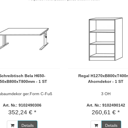
Schreibtisch Bela H650-
Regal H1270xB800xT40
50xB800xT800mm - 1 ST
Ahorndekor - 1 ST
sbaumdekor ger.Form C-Fuß
3 OH
Art. Nr.: 9102490306
Art. Nr.: 9102490142
352,24 € *
260,61 € *
Details
Details