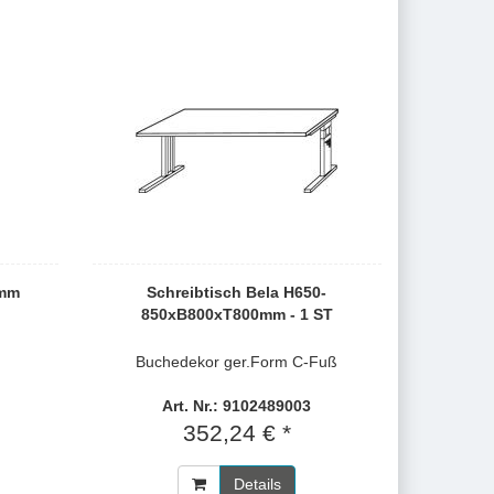
0mm
Schreibtisch Bela H650-
850xB800xT800mm - 1 ST
Buchedekor ger.Form C-Fuß
Art. Nr.: 9102489003
352,24 € *
Details