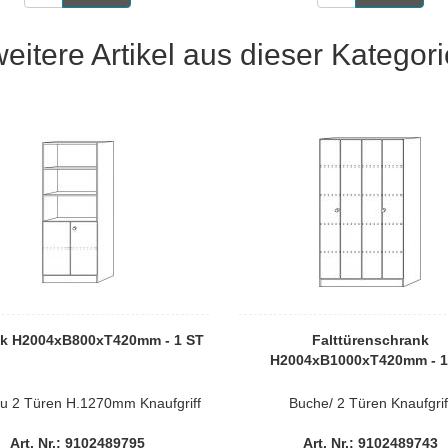
weitere Artikel aus dieser Kategori
k H2004xB800xT420mm - 1 ST
Falttürenschrank
H2004xB1000xT420mm - 1
rau 2 Türen H.1270mm Knaufgriff
Buche/ 2 Türen Knaufgrif
Art. Nr.: 9102489795
Art. Nr.: 9102489743