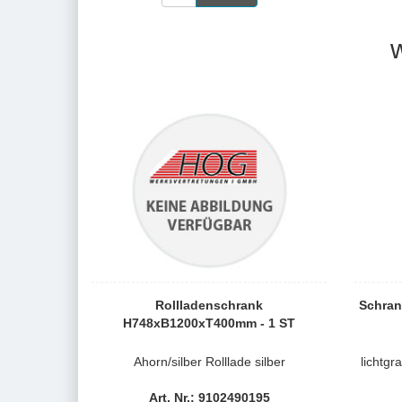
Rollladenschrank
Schran
H748xB1200xT400mm - 1 ST
Ahorn/silber Rolllade silber
lichtg
Art. Nr.: 9102490195