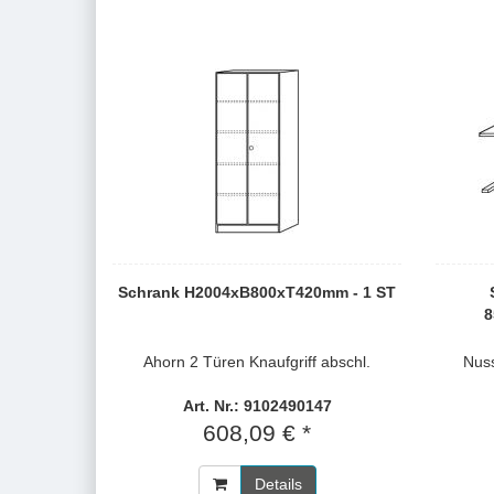
Schrank H2004xB800xT420mm - 1 ST
8
Ahorn 2 Türen Knaufgriff abschl.
Nus
Art. Nr.: 9102490147
608,09 € *
Details