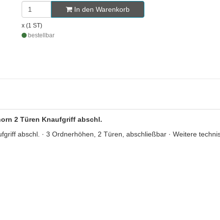
In den Warenkorb
x (1 ST)
bestellbar
rn 2 Türen Knaufgriff abschl.
ff abschl. · 3 Ordnerhöhen, 2 Türen, abschließbar · Weitere techni