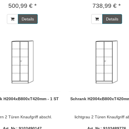
500,99 € *
738,99 € *
Details
Details
k H2004xB800xT420mm - 1 ST
Schrank H2004xB800xT420mm
rn 2 Türen Knaufgriff abschl.
lichtgrau 2 Türen Knaufgriff a
Art. Nr.: 9102490147
Art. Nr.: 9102489776