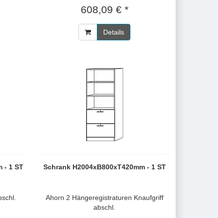
608,09 € *
Details
 - 1 ST
Schrank H2004xB800xT420mm - 1 ST
bschl.
Ahorn 2 Hängeregistraturen Knaufgriff
abschl.