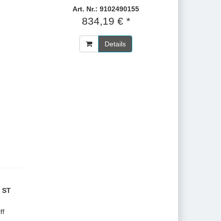
Art. Nr.: 9102490155
834,19 € *
Details
 ST
ff