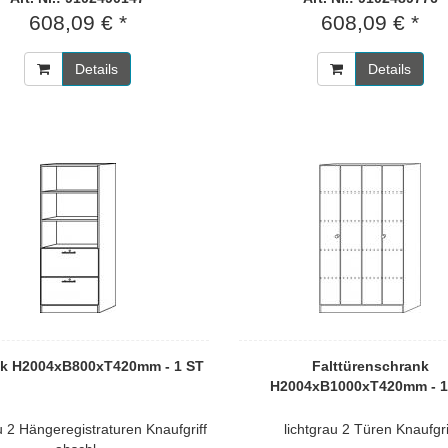
608,09 € *
608,09 € *
Details
Details
k H2004xB800xT420mm - 1 ST
Falttürenschrank
H2004xB1000xT420mm - 1
u 2 Hängeregistraturen Knaufgriff
lichtgrau 2 Türen Knaufgri