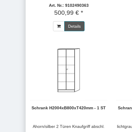
Art. Nr.: 9102490363
500,99 € *
Details
Schrank H2004xB800xT420mm - 1 ST
Schran
Ahorn/silber 2 Türen Knaufgriff abschl.
lichtgra